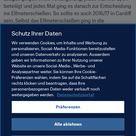
beteiligt und jedes Mal ging es danach zur Entscheidung 
ins Elfmeterschießen. So sollte es auch 2016/17 in Cardiff 
sein. Selbst das Elfmeterschießen ging in die 
Verlängerung, denn nach je fünf Elfmetern stand es 4:4, 
Schutz Ihrer Daten
am Ende behauptete sich Lyon nach 16 Elfmetern und 
durfte zum vierten Mal den begehrten Pokal in die Hände 
Wir verwenden Cookies, um Inhalte und Werbung zu
personalisieren, Social-Media-Funktionen bereitzustellen
nehmen. Bereits das französische Pokalfinale am 19. Mai 
und unseren Datenverkehr zu analysieren. Ausserdem
zwischen beiden Klubs ging nach Elfmeterschießen mit 
geben wir Informationen zu Ihrer Nutzung unserer
7:6 an den französischen Meister.
Website an unsere Social-Media-, Werbe- und
Analysepartner weiter. Sie können Ihre Cookie-
Präferenzen wählen, indem Sie auf die Schaltflächen
rechts klicken und beantragen, dass Ihre
personenbezogenen Daten weder verkauft noch
weitergegeben werden.
Datenschutzportal
Verwandte Themen
Präferenzen
France
UEFA
Alle ablehnen