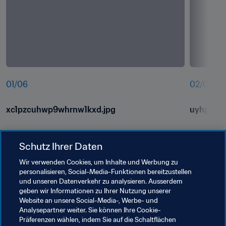
01
/
06
02
/
06
xc1pzcuhwp9whrnw1kxd.jpg
uyhpjb3
Schutz Ihrer Daten
Wir verwenden Cookies, um Inhalte und Werbung zu
personalisieren, Social-Media-Funktionen bereitzustellen
und unseren Datenverkehr zu analysieren. Ausserdem
geben wir Informationen zu Ihrer Nutzung unserer
Website an unsere Social-Media-, Werbe- und
Images courtesy of Autonama / Portrait von Philipp 
Analysepartner weiter. Sie können Ihre Cookie-
Präferenzen wählen, indem Sie auf die Schaltflächen
Reinartz Copyright ® Janina Wagner