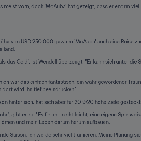
s meist vorn, doch 'MoAuba' hat gezeigt, dass er enorm viel ka
öhe von USD 250.000 gewann 'MoAuba' auch eine Reise zur V
ailand.
s das Geld", ist Wendell überzeugt. "Er kann sich unter die
 mich war das einfach fantastisch, ein wahr gewordener Traum
ort wird ihn tief beeindrucken."
n hinter sich, hat sich aber für 2019/20 hohe Ziele gesteckt
hr", gibt er zu. "Es fiel mir nicht leicht, eine eigene Spielwei
 widmen und mein Leben darum herum aufbauen.
de Saison. Ich werde sehr viel trainieren. Meine Planung sieh