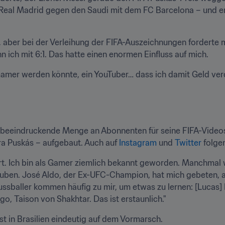
t Real Madrid gegen den Saudi mit dem FC Barcelona – und er 
, aber bei der Verleihung der FIFA-Auszeichnungen forderte m
 ich mit 6:1. Das hatte einen enormen Einfluss auf mich.
 Gamer werden könnte, ein YouTuber… dass ich damit Geld ver
e beeindruckende Menge an Abonnenten für seine FIFA-Video
ira Puskás – aufgebaut. Auch auf 
Instagram
 und 
Twitter
 folge
rt. Ich bin als Gamer ziemlich bekannt geworden. Manchmal w
uben. José Aldo, der Ex-UFC-Champion, hat mich gebeten, als T
ussballer kommen häufig zu mir, um etwas zu lernen: [Lucas]
, Taison von Shakhtar. Das ist erstaunlich."
t in Brasilien eindeutig auf dem Vormarsch.