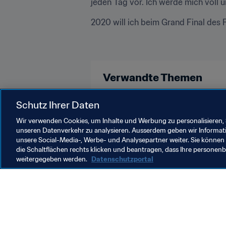
jeden Tag vor. Ich werde mich voll 
2020 will ich beim Grand Final des 
Verwandte Themen
Brazil
Schutz Ihrer Daten
Wir verwenden Cookies, um Inhalte und Werbung zu personalisieren, 
unseren Datenverkehr zu analysieren. Ausserdem geben wir Informat
unsere Social-Media-, Werbe- und Analysepartner weiter. Sie können 
die Schaltflächen rechts klicken und beantragen, dass Ihre persone
weitergegeben werden.
Datenschutzportal
Was die FIFA macht
Besuch