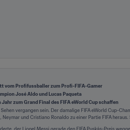
itt vom Profifussballer zum Profi-FIFA-Gamer
ampion José Aldo und Lucas Paqueta
 Jahr zum Grand Final des FIFA eWorld Cup schaffen
d Sehen vergangen sein. Der damalige FIFA eWorld Cup-Cham
 Neymar und Cristiano Ronaldo zu einer Partie FIFA heraus. S
derte, der Lionel Messi gerade den FIFA Puskás-Preis weggesc