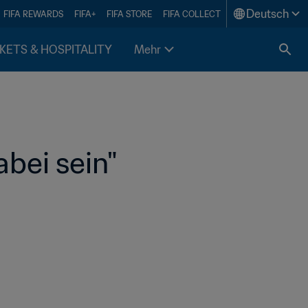
Deutsch
FIFA REWARDS
FIFA+
FIFA STORE
FIFA COLLECT
KETS & HOSPITALITY
Mehr
abei sein"