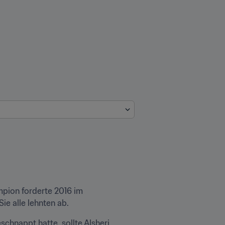
pion forderte 2016 im 
ie alle lehnten ab.
hnappt hatte, sollte Alsheri 