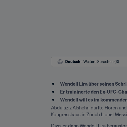
Deutsch
 - Weitere Sprachen (3)
Wendell Lira über seinen Schr
Er traininerte den Ex-UFC-Ch
Wendell will es im kommenden
Abdulaziz Alshehri dürfte Hören un
Kongresshaus in Zürich Lionel Messi,
Dass er dann Wendell Lira herausfor