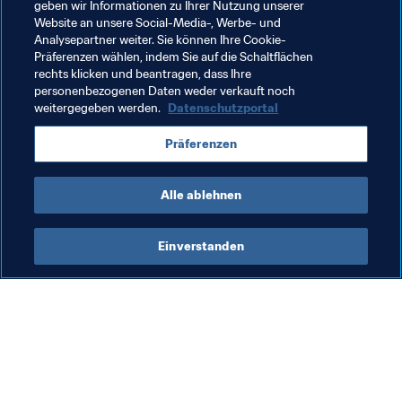
laut und vernehmlich an die Tür.
geben wir Informationen zu Ihrer Nutzung unserer
Website an unsere Social-Media-, Werbe- und
Lemars neuestes Album 'The Letter' ist kürzlich 
Analysepartner weiter. Sie können Ihre Cookie-
Präferenzen wählen, indem Sie auf die Schaltflächen
erschienen
rechts klicken und beantragen, dass Ihre
personenbezogenen Daten weder verkauft noch
weitergegeben werden.
Datenschutzportal
Verwandte Themen
Präferenzen
England
UEFA
Alle ablehnen
Einverstanden
Was die FIFA macht
Besuchen Sie auch
Legal
Alle Nachrichten und 