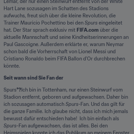
Lemar, der nur einen Steinwurf entfernt von der White 
Hart Lane sozusagen im Schatten des Stadions 
aufwuchs, freut sich über die kleine Revolution, die 
Trainer Mauricio Pochettino bei den 
Spurs
 eingeleitet 
hat. Der Star sprach exklusiv mit 
FIFA.com
 über die 
aktuelle Mannschaft und seine Kindheitserinnerungen an 
Paul Gascoigne. Außerdem erklärte er, warum Neymar 
schon bald die Vorherrschaft von Lionel Messi und 
Cristiano Ronaldo beim FIFA Ballon d'Or durchbrechen 
könnte.
Seit wann sind Sie Fan der
Spurs
*?
Ich bin in Tottenham, nur einen Steinwurf vom 
Stadion entfernt, geboren und aufgewachsen. Daher bin 
ich sozusagen automatisch 
Spurs
-Fan. Und das gilt für 
die ganze Familie. Ich glaube nicht, dass ich mich jemals 
bewusst dafür entschieden habe!  Ich bin einfach als 
Spurs
-Fan aufgewachsen, das ist alles. Bei den 
Heimspielen konnte ich das Publikum an meinem Fenster 