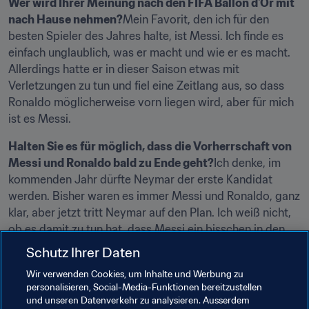
Wer wird Ihrer Meinung nach den FIFA Ballon d'Or mit 
nach Hause nehmen?
Mein Favorit, den ich für den 
besten Spieler des Jahres halte, ist Messi. Ich finde es 
einfach unglaublich, was er macht und wie er es macht. 
Allerdings hatte er in dieser Saison etwas mit 
Verletzungen zu tun und fiel eine Zeitlang aus, so dass 
Ronaldo möglicherweise vorn liegen wird, aber für mich 
ist es Messi.
Halten Sie es für möglich, dass die Vorherrschaft von 
Messi und Ronaldo bald zu Ende geht?
Ich denke, im 
kommenden Jahr dürfte Neymar der erste Kandidat 
werden. Bisher waren es immer Messi und Ronaldo, ganz 
klar, aber jetzt tritt Neymar auf den Plan. Ich weiß nicht, 
ob es damit zu tun hat, dass Messi ein bisschen in den 
Hintergrund getreten ist, doch ich denke, dass Neymar 
Schutz Ihrer Daten
ähnliche Fähigkeiten hat, oder zumindest zeigt, dass er 
Wir verwenden Cookies, um Inhalte und Werbung zu
sie bald haben wird. Es gibt jedenfalls definitiv einen 
personalisieren, Social-Media-Funktionen bereitzustellen
dritten Kandidaten, und das nicht nur kurzfristig. Er klopft 
und unseren Datenverkehr zu analysieren. Ausserdem