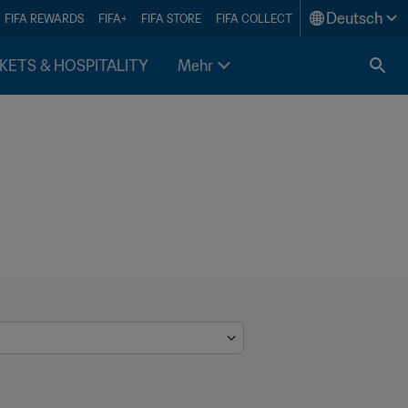
Deutsch
FIFA REWARDS
FIFA+
FIFA STORE
FIFA COLLECT
KETS & HOSPITALITY
Mehr