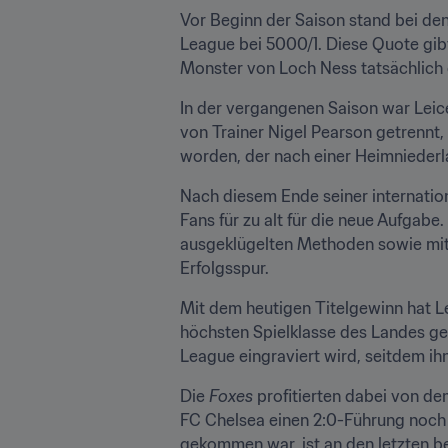
Vor Beginn der Saison stand bei den
League bei 5000/1. Diese Quote gibt
Monster von Loch Ness tatsächlich 
In der vergangenen Saison war Leice
von Trainer Nigel Pearson getrennt,
worden, der nach einer Heimniederla
Nach diesem Ende seiner internation
Fans für zu alt für die neue Aufga
ausgeklügelten Methoden sowie mit P
Erfolgsspur.
Mit dem heutigen Titelgewinn hat Le
höchsten Spielklasse des Landes gew
League eingraviert wird, seitdem i
Die 
Foxes
 profitierten dabei von 
FC Chelsea einen 2:0-Führung noch 
gekommen war, ist an den letzten b