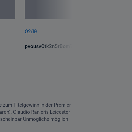
02
/
19
pvousv0tk2n5r8om7uum.jpg
 zum Titelgewinn in der Premier 
en). Claudio Ranieris Leicester 
 scheinbar Unmögliche möglich 