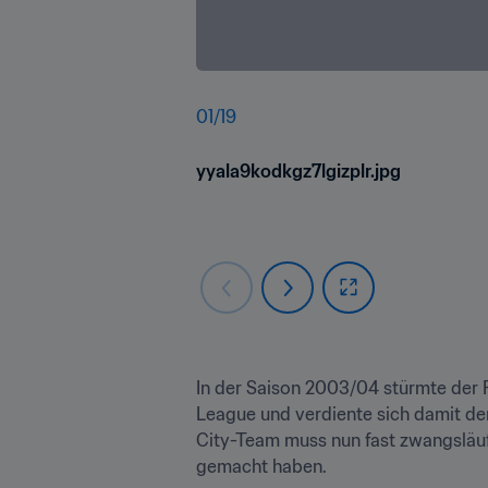
01
/
19
yyala9kodkgz7lgizplr.jpg
In der Saison 2003/04 stürmte der F
League und verdiente sich damit den
City-Team muss nun fast zwangsläu
gemacht haben.