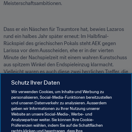
Meisterschaftsambitionen.
Dass er ein Näschen für Traumtore hat, bewies Lazaros 
rund ein halbes Jahr später erneut: Im Halbfinal-
Rückspiel des griechischen Pokals steht AEK gegen 
Larissa vor dem Ausscheiden, ehe er in der vierten 
Minute der Nachspielzeit mit einem wahren Kunstschuss 
aus spitzem Winkel den Endspieleinzug klarmacht. 
Vielleicht waren es auch diese zwei herrlichen Treffer, die 
dafür sorgten, dass Griechenlands Rekordmeister 
Schutz Ihrer Daten
Olympiacos den Nationalspieler im Sommer zu sich 
Wir verwenden Cookies, um Inhalte und Werbung zu
holte.
personalisieren, Social-Media-Funktionen bereitzustellen
und unseren Datenverkehr zu analysieren. Ausserdem
Und Lazaros enttäuschte nicht: Am ersten Spieltag der 
geben wir Informationen zu Ihrer Nutzung unserer
laufenden Saison verwandelte er einen Freistoß direkt 
Website an unsere Social-Media-, Werbe- und
zum Siegtreffer von Olympiacos gegen Levadiakos. 
Analysepartner weiter. Sie können Ihre Cookie-
Diesmal war der Freistoß ähnlich weit entfernt wie im 
Präferenzen wählen, indem Sie auf die Schaltflächen
rechts klicken und beantragen, dass Ihre