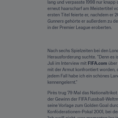
lang und verpasste 1998 nur knapp d
erneut haarscharf am Meistertitel 
Gunners
 gehörte er außerdem zu de
in der Premier League eroberten.
Nach sechs Spielzeiten bei den Londo
Herausforderung suchte. "Denn es ist
Juli im Interview mit 
FIFA.com
 über
mit der Armut konfrontiert worden, di
jedem Fall habe ich ein schönes La
kennengelernt."
Pirès trug 79 Mal das Nationaltrikot
der Gewinn der FIFA Fussball-Weltm
seine Vorlage zum Golden Goal durc
Konföderationen-Pokal 2001, bei de
'Ich weiß nicht, was momentan los ist