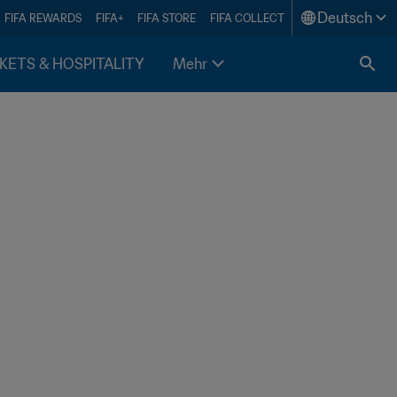
Deutsch
FIFA REWARDS
FIFA+
FIFA STORE
FIFA COLLECT
KETS & HOSPITALITY
Mehr