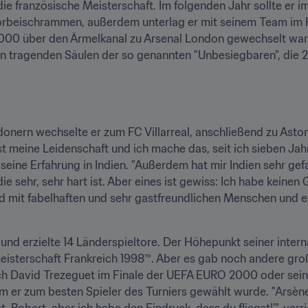
ie französische Meisterschaft. Im folgenden Jahr sollte er i
vorbeischrammen, außerdem unterlag er mit seinem Team im F
n tragenden Säulen der so genannten "Unbesiegbaren", die 2
nern wechselte er zum FC Villarreal, anschließend zu Aston Vi
 meine Leidenschaft und ich mache das, seit ich sieben Jahre
 seine Erfahrung in Indien. "Außerdem hat mir Indien sehr gefall
e sehr, sehr hart ist. Aber eines ist gewiss: Ich habe keinen 
nd mit fabelhaften und sehr gastfreundlichen Menschen und e
 und erzielte 14 Länderspieltore. Der Höhepunkt seiner interna
eisterschaft Frankreich 1998™. Aber es gab noch andere gr
h David Trezeguet im Finale der UEFA EURO 2000 oder seine
m er zum besten Spieler des Turniers gewählt wurde. "Arsène
, Robert, aber ich habe den Eindruck, dass du fliegst!'", verri