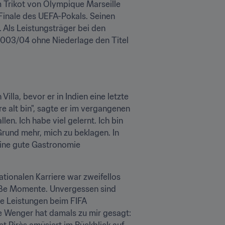
m Trikot von Olympique Marseille 
inale des UEFA-Pokals. Seinen 
ersten Titel feierte er, nachdem er 2000 über den Ärmelkanal zu Arsenal London gewechselt war. Als Leistungsträger bei den 
003/04 ohne Niederlage den Titel 
lla, bevor er in Indien eine letzte 
 alt bin", sagte er im vergangenen 
en. Ich habe viel gelernt. Ich bin 
Grund mehr, mich zu beklagen. In 
ine gute Gastronomie 
tionalen Karriere war zweifellos 
oße Momente. Unvergessen sind 
 Leistungen beim FIFA 
 Wenger hat damals zu mir gesagt: 
et Pirès amüsiert im Rückblick auf 