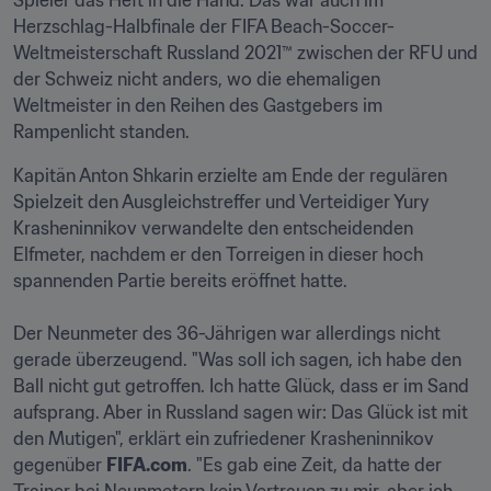
Spieler das Heft in die Hand. Das war auch im 
Herzschlag-Halbfinale der FIFA Beach-Soccer-
Weltmeisterschaft Russland 2021™ zwischen der RFU und 
der Schweiz nicht anders, wo die ehemaligen 
Weltmeister in den Reihen des Gastgebers im 
Rampenlicht standen. 
Kapitän Anton Shkarin erzielte am Ende der regulären 
Spielzeit den Ausgleichstreffer und Verteidiger Yury 
Krasheninnikov verwandelte den entscheidenden 
Elfmeter, nachdem er den Torreigen in dieser hoch 
spannenden Partie bereits eröffnet hatte.

Der Neunmeter des 36-Jährigen war allerdings nicht 
gerade überzeugend. "Was soll ich sagen, ich habe den 
Ball nicht gut getroffen. Ich hatte Glück, dass er im Sand 
aufsprang. Aber in Russland sagen wir: Das Glück ist mit 
den Mutigen", erklärt ein zufriedener Krasheninnikov 
gegenüber 
FIFA.com
. "Es gab eine Zeit, da hatte der 