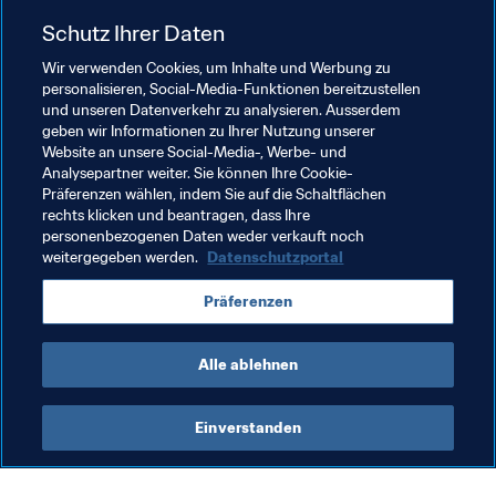
Schutz Ihrer Daten
Wir verwenden Cookies, um Inhalte und Werbung zu
personalisieren, Social-Media-Funktionen bereitzustellen
und unseren Datenverkehr zu analysieren. Ausserdem
geben wir Informationen zu Ihrer Nutzung unserer
Website an unsere Social-Media-, Werbe- und
Analysepartner weiter. Sie können Ihre Cookie-
Verwandte Themen
Präferenzen wählen, indem Sie auf die Schaltflächen
rechts klicken und beantragen, dass Ihre
personenbezogenen Daten weder verkauft noch
FIFA Beach-Soccer-Weltmeisterschaft Russland 
weitergegeben werden.
Datenschutzportal
2021™
Präferenzen
Russia
UEFA
Alle ablehnen
Einverstanden