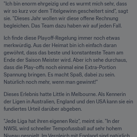
"Ich bin enorm ehrgeizig und es wurmt mich sehr, dass 
wir so kurz vor dem Titelgewinn gescheitert sind", sagt 
sie. "Dieses Jahr wollen wir diese offene Rechnung 
begleichen. Das Team dazu haben wir auf jeden Fall.
Ich finde diese Playoff-Regelung immer noch etwas 
merkwürdig. Aus der Heimat bin ich einfach daran 
gewöhnt, dass das beste und konstanteste Team am 
Ende der Saison Meister wird. Aber ich sehe durchaus, 
dass die Play-offs noch einmal eine Extra-Portion 
Spannung bringen. Es macht Spaß, dabei zu sein. 
Natürlich noch mehr, wenn man gewinnt!"
Dieses Erlebnis hatte Little in Melbourne. Als Kennerin 
der Ligen in Australien, England und den USA kann sie ein 
fundiertes Urteil darüber abgeben.
"Jede Liga hat ihren eigenen Reiz", meint sie. "In der 
NWSL wird schneller Tempofussball auf sehr hohem 
Niveau gespielt. Im Vergleich mit England sind natürlich 