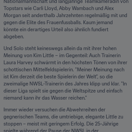
Nationalmannschaft und langjährige Teamkameradin von 
Topstars wie Carli Lloyd, Abby Wambach und Alex 
Morgan seit anderthalb Jahrzehnten regelmäßig mit und 
gegen die Elite des Frauenfussballs. Kaum jemand 
könnte ein derartiges Urteil also ähnlich fundiert 
abgeben.
Und Solo steht keineswegs allein da mit ihrer hohen 
Meinung von Kim Little – im Gegenteil: Auch Trainerin 
Laura Harvey schwärmt in den höchsten Tönen von ihrer 
schottischen Mittelfeldspielerin. "Meiner Meinung nach 
ist Kim derzeit die beste Spielerin der Welt", so die 
zweimalige NWSL-Trainerin des Jahres klipp und klar. "In 
dieser Liga spielt sie gegen die Weltspitze und einfach 
niemand kann ihr das Wasser reichen."
Immer wieder versuchen die Abwehrreihen der 
gegnerischen Teams, die umtriebige, elegante Little zu 
stoppen – meist mit geringem Erfolg. Die 25-Jährige 
spielte während der Pause der NWSL in der 