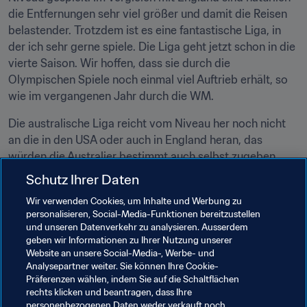
die Entfernungen sehr viel größer und damit die Reisen 
belastender. Trotzdem ist es eine fantastische Liga, in 
der ich sehr gerne spiele. Die Liga geht jetzt schon in die 
vierte Saison. Wir hoffen, dass sie durch die 
Olympischen Spiele noch einmal viel Auftrieb erhält, so 
wie im vergangenen Jahr durch die WM.
Die australische Liga reicht vom Niveau her noch nicht 
an die in den USA oder auch in England heran, das 
würden die Australier bestimmt auch selbst zugeben. 
Außerdem ist die Saison dort kürzer. Doch alle drei Ligen 
Schutz Ihrer Daten
haben ihren Reiz und ich sehe bei allen dreien auch noch 
Wir verwenden Cookies, um Inhalte und Werbung zu
Potenzial."
personalisieren, Social-Media-Funktionen bereitzustellen
und unseren Datenverkehr zu analysieren. Ausserdem
Nachdem Little in den Ligen dieser drei Länder für Furore 
geben wir Informationen zu Ihrer Nutzung unserer
sorgte, hoffen die Bewunderer dieser 
Website an unsere Social-Media-, Werbe- und
Ausnahmefussballerin, dass sie schon bald auch auf der 
Analysepartner weiter. Sie können Ihre Cookie-
Präferenzen wählen, indem Sie auf die Schaltflächen
internationalen Bühne glänzen kann.
rechts klicken und beantragen, dass Ihre
personenbezogenen Daten weder verkauft noch