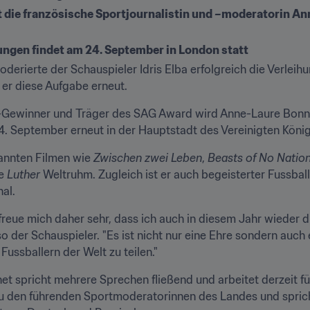
die französische Sportjournalistin und –moderatorin Ann
ungen findet am 24. September in London statt
erierte der Schauspieler Idris Elba erfolgreich die Verleihu
er diese Aufgabe erneut.
winner und Träger des SAG Award wird Anne-Laure Bonnet 
. September erneut in der Hauptstadt des Vereinigten Königr
kannten Filmen wie 
Zwischen zwei Leben
, 
Beasts of No Natio
e 
Luther
 Weltruhm. Zugleich ist er auch begeisterter Fussbal
al.
d freue mich daher sehr, dass ich auch in diesem Jahr wieder d
 der Schauspieler. "Es ist nicht nur eine Ehre sondern auch e
Fussballern der Welt zu teilen."
net spricht mehrere Sprechen fließend und arbeitet derzeit 
u den führenden Sportmoderatorinnen des Landes und spricht f