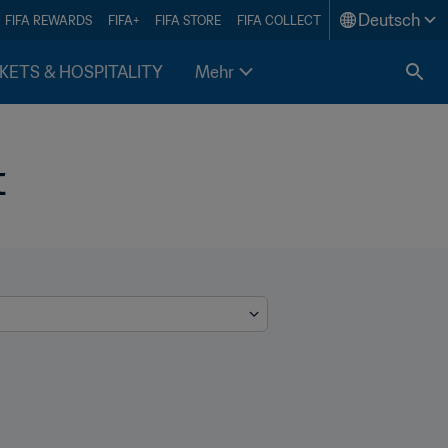
Deutsch
FIFA REWARDS
FIFA+
FIFA STORE
FIFA COLLECT
KETS & HOSPITALITY
Mehr
t