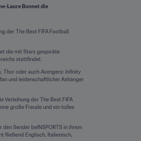
e-Laure Bonnet die 
ng der The Best FIFA Football 
die mit Stars gespickte 
eichs stattfindet.
n
, 
Thor
 oder auch 
Avengers: Infinity 
lfan und leidenschaftlicher Anhänger 
ie Verleihung der The Best FIFA 
ine große Freude und ein tolles 
für den Sender beINSPORTS in ihrem 
ließend Englisch, Italienisch, 