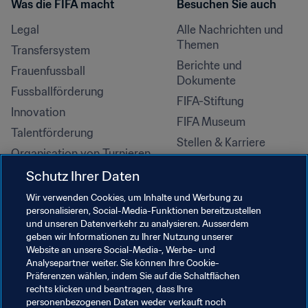
Was die FIFA macht
Besuchen Sie auch
Legal
Alle Nachrichten und 
Themen
Transfersystem
Berichte und 
Frauenfussball
Dokumente
Fussballförderung
FIFA-Stiftung
Innovation
FIFA Museum
Talentförderung
Stellen & Karriere
Organisation von Turnieren
Nachhaltigkeit
Schutz Ihrer Daten
Menschenrechte und 
Wir verwenden Cookies, um Inhalte und Werbung zu
Antidiskriminierung
personalisieren, Social-Media-Funktionen bereitzustellen
und unseren Datenverkehr zu analysieren. Ausserdem
Gesundheit und Medizin
geben wir Informationen zu Ihrer Nutzung unserer
Bildungsinitiativen
Website an unsere Social-Media-, Werbe- und
Analysepartner weiter. Sie können Ihre Cookie-
Präferenzen wählen, indem Sie auf die Schaltflächen
rechts klicken und beantragen, dass Ihre
personenbezogenen Daten weder verkauft noch