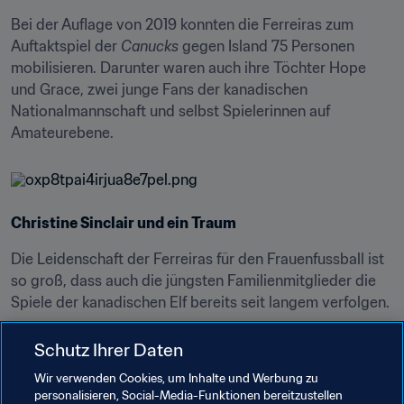
Bei der Auflage von 2019 konnten die Ferreiras zum 
Auftaktspiel der 
Canucks
 gegen Island 75 Personen 
mobilisieren. Darunter waren auch ihre Töchter Hope 
und Grace, zwei junge Fans der kanadischen 
Nationalmannschaft und selbst Spielerinnen auf 
Amateurebene.
Christine Sinclair und ein Traum
Die Leidenschaft der Ferreiras für den Frauenfussball ist 
so groß, dass auch die jüngsten Familienmitglieder die 
Spiele der kanadischen Elf bereits seit langem verfolgen.
Hope lernte letztes Jahr die kanadische Spielerlegende 
Schutz Ihrer Daten
Christine Sinclair kennen und nahm ein Selfie mit ihr auf. 
Wir verwenden Cookies, um Inhalte und Werbung zu
Die Begegnung inspirierte sie dazu, sich bei der 
personalisieren, Social-Media-Funktionen bereitzustellen
Academia de Futebol Alto da Colina anzumelden, einer 