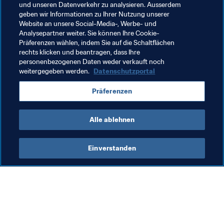
und unseren Datenverkehr zu analysieren. Ausserdem
bekannten Fussballschule der Region. Ihre Schwester 
geben wir Informationen zu Ihrer Nutzung unserer
Grace folgte ihrem Beispiel einige Monate später, 
Website an unsere Social-Media-, Werbe- und
Analysepartner weiter. Sie können Ihre Cookie-
sodass die beiden jetzt gemeinsam auf dem Platz 
Präferenzen wählen, indem Sie auf die Schaltflächen
Erfahrung sammeln.
rechts klicken und beantragen, dass Ihre
personenbezogenen Daten weder verkauft noch
"Die eine ist Torhüterin, die andere Außenbahnspielerin. 
weitergegeben werden.
Datenschutzportal
Beide würden gern eines Tages für die kanadische 
Nationalmannschaft spielen", meint der Vater der beiden 
Präferenzen
Mädchen. Träume entspringen der Vorstellungskraft und 
werden beharrlich verfolgt. Auch an der Algarve.
Alle ablehnen
Einverstanden
Was die FIFA macht
Besuchen Sie auch