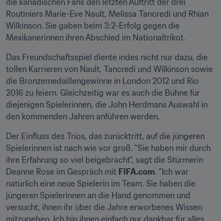
die kanadischen Fans den letzten Auftritt der drei 
Routiniers Marie-Eve Nault, Melissa Tancredi und Rhian 
Wilkinson. Sie gaben beim 3:2-Erfolg gegen die 
Mexikanerinnen ihren Abschied im Nationaltrikot.
Das Freundschaftsspiel diente indes nicht nur dazu, die 
tollen Karrieren von Nault, Tancredi und Wilkinson sowie 
die Bronzemedaillengewinne in London 2012 und Rio 
2016 zu feiern. Gleichzeitig war es auch die Bühne für 
diejenigen Spielerinnen, die John Herdmans Auswahl in 
den kommenden Jahren anführen werden.
Der Einfluss des Trios, das zurücktritt, auf die jüngeren 
Spielerinnen ist nach wie vor groß. "Sie haben mir durch 
ihre Erfahrung so viel beigebracht", sagt die Stürmerin 
Deanne Rose im Gespräch mit 
FIFA.com
. "Ich war 
natürlich eine neue Spielerin im Team. Sie haben die 
jüngeren Spielerinnen an die Hand genommen und 
versucht, ihnen ihr über die Jahre erworbenes Wissen 
mitzugeben. Ich bin ihnen einfach nur dankbar für alles, 