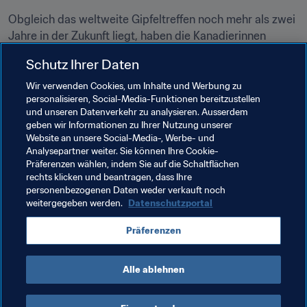
Obgleich das weltweite Gipfeltreffen noch mehr als zwei 
Jahre in der Zukunft liegt, haben die Kanadierinnen 
Frankreich 2019 und ihr Ziel, das Topteam der Welt zu 
Schutz Ihrer Daten
werden, fest im Visier. "Ich denke, dass wir derzeit die 
Nummer vier der Welt sind, und wir werden keine 
Wir verwenden Cookies, um Inhalte und Werbung zu
personalisieren, Social-Media-Funktionen bereitzustellen
Rückschritte machen", sagt Fleming. "Ich glaube, es geht 
und unseren Datenverkehr zu analysieren. Ausserdem
immer mehr in die Richtung, was es bedeutet, die 
geben wir Informationen zu Ihrer Nutzung unserer
Nummer eins der Welt zu sein, mehr Konstanz in unser 
Website an unsere Social-Media-, Werbe- und
Spiel zu bringen und drei Jahre lang Spiele gewinnen zu 
Analysepartner weiter. Sie können Ihre Cookie-
Präferenzen wählen, indem Sie auf die Schaltflächen
können."
rechts klicken und beantragen, dass Ihre
personenbezogenen Daten weder verkauft noch
weitergegeben werden.
Datenschutzportal
Verwandte Themen
Präferenzen
Canada
Concacaf
Alle ablehnen