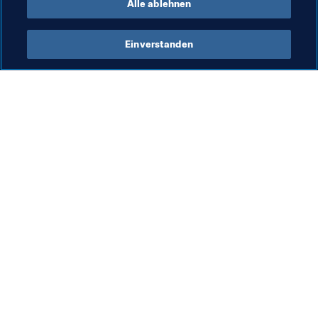
Alle ablehnen
Einverstanden
Was die FIFA macht
Besuchen Sie auch
Legal
Alle Nachrichten und 
Themen
Transfersystem
Berichte und 
Frauenfussball
Dokumente
Fussballförderung
FIFA-Stiftung
Innovation
FIFA Museum
Talentförderung
Stellen & Karriere
Organisation von Turnieren
Nachhaltigkeit