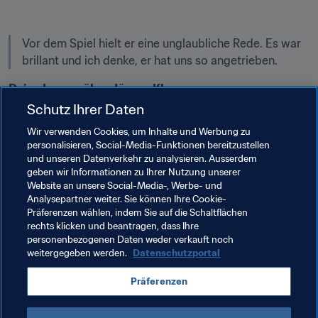
Vor dem Spiel hielt er eine unglaubliche Rede. Es war 
brillant und ich denke, er hat uns so angetrieben.
Dejan Lovren über Jürgen Klopp
Schutz Ihrer Daten
"Nach dem Spiel in Spanien waren wir zuversichtlich, 
Wir verwenden Cookies, um Inhalte und Werbung zu
dass wir vier Tore schießen und 4:0 gewinnen können. 
personalisieren, Social-Media-Funktionen bereitzustellen
Die Leute haben das bezweifelt. Sie dachten, das wir 
und unseren Datenverkehr zu analysieren. Ausserdem
dazu nicht in der Lage wären. Aber wir haben wieder 
geben wir Informationen zu Ihrer Nutzung unserer
gezeigt, dass im Fussball alles möglich ist. Ich war 
Website an unsere Social-Media-, Werbe- und
Analysepartner weiter. Sie können Ihre Cookie-
wirklich sauer, dass der Trainer mich auf die Bank gesetzt 
Präferenzen wählen, indem Sie auf die Schaltflächen
hat. Ich habe nur versucht, meiner Mannschaft zu helfen 
rechts klicken und beantragen, dass Ihre
und bin glücklich, dass mir das mit zwei Toren gelungen 
personenbezogenen Daten weder verkauft noch
ist."
weitergegeben werden.
Datenschutzportal
Georginio Wijnaldum
Präferenzen