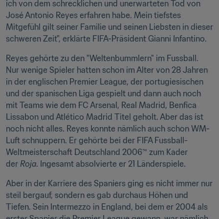
ich von dem schrecklichen und unerwarteten Tod von 
José Antonio Reyes erfahren habe. Mein tiefstes 
Mitgefühl gilt seiner Familie und seinen Liebsten in dieser 
schweren Zeit", erklärte FIFA-Präsident Gianni Infantino.
Reyes gehörte zu den "Weltenbummlern" im Fussball. 
Nur wenige Spieler hatten schon im Alter von 28 Jahren 
in der englischen Premier League, der portugiesischen 
und der spanischen Liga gespielt und dann auch noch 
mit Teams wie dem FC Arsenal, Real Madrid, Benfica 
Lissabon und Atlético Madrid Titel geholt. Aber das ist 
noch nicht alles. Reyes konnte nämlich auch schon WM-
Luft schnuppern. Er gehörte bei der FIFA Fussball-
Weltmeisterschaft Deutschland 2006™ zum Kader 
der 
Roja
. Ingesamt absolvierte er 21 Länderspiele.
Aber in der Karriere des Spaniers ging es nicht immer nur 
steil bergauf, sondern es gab durchaus Höhen und 
Tiefen. Sein Intermezzo in England, bei dem er 2004 als 
erster Spanier die Premier League gewann, war nämlich 