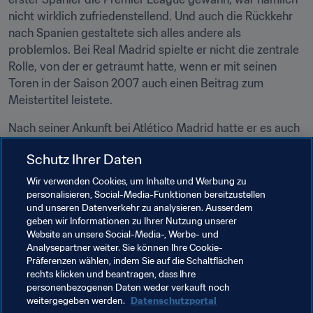
nicht wirklich zufriedenstellend. Und auch die Rückkehr 
nach Spanien gestaltete sich alles andere als 
problemlos. Bei Real Madrid spielte er nicht die zentrale 
Rolle, von der er geträumt hatte, wenn er mit seinen 
Toren in der Saison 2007 auch einen Beitrag zum 
Meistertitel leistete.
Nach seiner Ankunft bei Atlético Madrid hatte er es auch 
nicht leicht. Die Fans nahmen ihm sein vorheriges 
Schutz Ihrer Daten
Engagement bei den 
Königlichen
 übel, und so packte 
Reyes bald erneut die Koffer und ging auf Leihbasis zu 
Wir verwenden Cookies, um Inhalte und Werbung zu
Benfica Lissabon. Dort tankte er unter Trainer Quique 
personalisieren, Social-Media-Funktionen bereitzustellen
und unseren Datenverkehr zu analysieren. Ausserdem
Sánchez Flores neues Selbstvertrauen. Nach seiner 
geben wir Informationen zu Ihrer Nutzung unserer
Rückkehr zu Atlético gelang es ihm, die Fans auf seine 
Website an unsere Social-Media-, Werbe- und
Seite zu ziehen, und aus den Pfiffen wurde Beifall. Er war 
Analysepartner weiter. Sie können Ihre Cookie-
maßgeblich an den Erfolgen des Klubs in der UEFA 
Präferenzen wählen, indem Sie auf die Schaltflächen
rechts klicken und beantragen, dass Ihre
Europa League und im UEFA Super Cup beteiligt. 
personenbezogenen Daten weder verkauft noch
Zwischen 2012 und 2016 schnürte er erneut die 
weitergegeben werden.
Datenschutzportal
Fussballschuhe für "seinen" FC - mit Erfolg. Drei weitere 