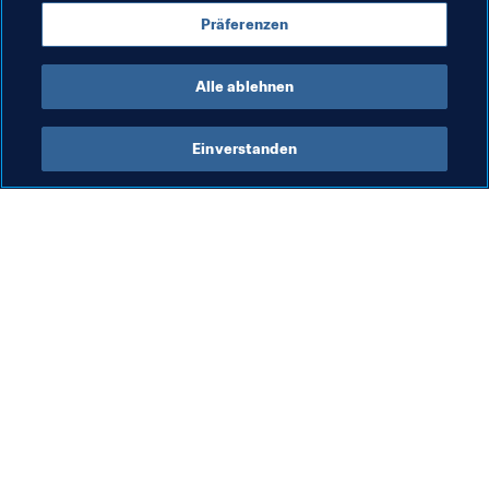
Male (2014-16) holte er die Europa League.
Präferenzen
Alle ablehnen
Einverstanden
Was die FIFA macht
Besuchen Sie auch
Legal
Alle Nachrichten und 
Themen
Transfersystem
Berichte und 
Frauenfussball
Dokumente
Fussballförderung
FIFA-Stiftung
Innovation
FIFA Museum
Talentförderung