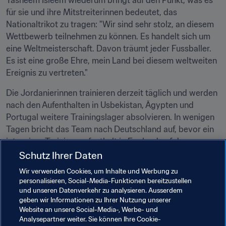
Tasneem Isleem wiederum bringt auf den Punkt, was es 
für sie und ihre Mitstreiterinnen bedeutet, das 
Nationaltrikot zu tragen: "Wir sind sehr stolz, an diesem 
Wettbewerb teilnehmen zu können. Es handelt sich um 
eine Weltmeisterschaft. Davon träumt jeder Fussballer. 
Es ist eine große Ehre, mein Land bei diesem weltweiten 
Ereignis zu vertreten."
Die Jordanierinnen trainieren derzeit täglich und werden 
nach den Aufenthalten in Usbekistan, Ägypten und 
Portugal weitere Trainingslager absolvieren. In wenigen 
Tagen bricht das Team nach Deutschland auf, bevor ein 
intensiver Trainingsaufenthalt in England auf dem 
Programm steht. Dann kehren die Spielerinnen nach 
Schutz Ihrer Daten
Amman zurück, um die letzte Etappe der Vorbereitung in 
Wir verwenden Cookies, um Inhalte und Werbung zu
Angriff zu nehmen und einige Testspiele gegen andere 
personalisieren, Social-Media-Funktionen bereitzustellen
teilnehmende Teams zu bestreiten.
und unseren Datenverkehr zu analysieren. Ausserdem
geben wir Informationen zu Ihrer Nutzung unserer
Website an unsere Social-Media-, Werbe- und
Verwandte Themen
Analysepartner weiter. Sie können Ihre Cookie-