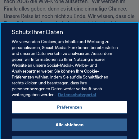
nach 2006 die WM-Krone aufsetzen. "Wir werden im 
Finale alles geben, denn es ist eine einmalige Chance. 
Unsere Reise ist noch nicht zu Ende. Wir wissen, dass die 
Französinnen sehr stark sind, aber ich bin mir sicher, 
dass wir am Ende Weltmeister sind." Und sollte es einen 
Schutz Ihrer Daten
Strafstoß für Korea DVR geben? "Dann werde ich 
Wir verwenden Cookies, um Inhalte und Werbung zu
antreten und treffen. Davon bin ich überzeugt."
personalisieren, Social-Media-Funktionen bereitzustellen
und unseren Datenverkehr zu analysieren. Ausserdem
geben wir Informationen zu Ihrer Nutzung unserer
Verwandte Themen
Website an unsere Social-Media-, Werbe- und
Analysepartner weiter. Sie können Ihre Cookie-
Präferenzen wählen, indem Sie auf die Schaltflächen
Turniere
rechts klicken und beantragen, dass Ihre
personenbezogenen Daten weder verkauft noch
FIFA U-20-Frauen-Weltmeisterschaft Papua-
weitergegeben werden.
Datenschutzportal
Neuguinea 2016
Präferenzen
France
DPR Korea
AFC
UEFA
Alle ablehnen