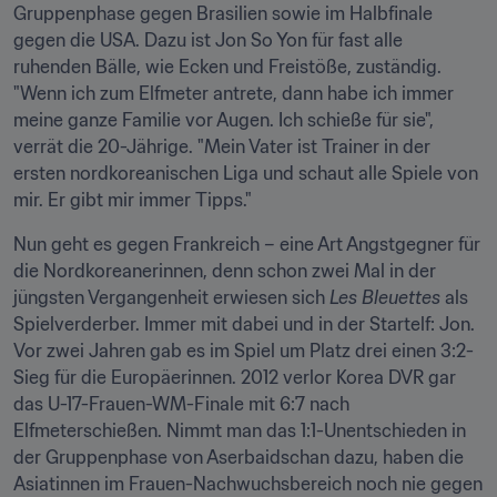
Gruppenphase gegen Brasilien sowie im Halbfinale 
gegen die USA. Dazu ist Jon So Yon für fast alle 
ruhenden Bälle, wie Ecken und Freistöße, zuständig. 
"Wenn ich zum Elfmeter antrete, dann habe ich immer 
meine ganze Familie vor Augen. Ich schieße für sie", 
verrät die 20-Jährige. "Mein Vater ist Trainer in der 
ersten nordkoreanischen Liga und schaut alle Spiele von 
mir. Er gibt mir immer Tipps."
Nun geht es gegen Frankreich – eine Art Angstgegner für 
die Nordkoreanerinnen, denn schon zwei Mal in der 
jüngsten Vergangenheit erwiesen sich
 Les Bleuettes
 als 
Spielverderber. Immer mit dabei und in der Startelf: Jon. 
Vor zwei Jahren gab es im Spiel um Platz drei einen 3:2-
Sieg für die Europäerinnen. 2012 verlor Korea DVR gar 
das U-17-Frauen-WM-Finale mit 6:7 nach 
Elfmeterschießen. Nimmt man das 1:1-Unentschieden in 
der Gruppenphase von Aserbaidschan dazu, haben die 
Asiatinnen im Frauen-Nachwuchsbereich noch nie gegen 