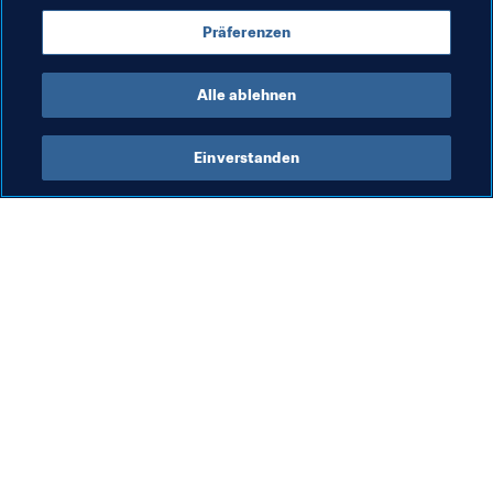
Russia
UEFA
Japan
AFC
Switzerland
Präferenzen
Senegal
CAF
Alle ablehnen
Einverstanden
Was die FIFA macht
Besuchen Sie auch
Legal
Alle Nachrichten und 
Themen
Transfersystem
Berichte und 
Frauenfussball
Dokumente
Fussballförderung
FIFA-Stiftung
Innovation
FIFA Museum