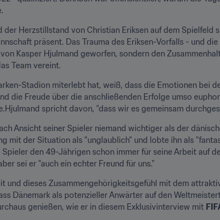

 der Herzstillstand von Christian Eriksen auf dem Spielfeld s
nschaft präsent. Das Trauma des Eriksen-Vorfalls - und die 
t von Kasper Hjulmand geworfen, sondern den Zusammenhalt
das Team vereint.
arken-Stadion miterlebt hat, weiß, dass die Emotionen bei d
nd die Freude über die anschließenden Erfolge umso euphor
so schwere Situation bewältigt hatte.Hjulmand spricht davon, "dass wir es gemeinsam dur
ch Ansicht seiner Spieler niemand wichtiger als der dänische
it der Situation als "unglaublich" und lobte ihn als "fantast
 Spieler den 49-Jährigen schon immer für seine Arbeit auf de
ber sei er "auch ein echter Freund für uns."
t und dieses Zusammengehörigkeitsgefühl mit dem attraktiven
ass Dänemark als potenzieller Anwärter auf den Weltmeisterti
chaus genießen, wie er in diesem Exklusivinterview mit 
FIF