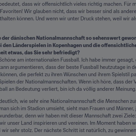
s bedeutet, dass wir offensichtlich vieles richtig machen. Für
Favoriten! Wir glauben nicht, dass wir besser sind als andere
lten können. Und wenn wir unter Druck stehen, weil wir als T
e der dänischen Nationalmannschaft so sehenswert geworde
ei den Länderspielen in Kopenhagen und die offensichtlic
eit etwas, das Sie sehr befriedigt?
Schöne am internationalen Fussball. Ich habe immer gesagt, d
ann argumentieren, dass der beste Fussball heutzutage in d
können, die perfekt zu ihren Wünschen und ihrem Spielstil pas
 Spielen der Nationalmannschaften. Wenn ich höre, dass der V
all an Bedeutung verliert, bin ich da völlig anderer Meinung.
deutlich, wie sehr eine Nationalmannschaft die Menschen zu
an sich im Stadion umsieht, sieht man Frauen und Männer, 
 wunderbar, denn wir haben mit dieser Mannschaft zwei Ziele:
r unser Land inspirieren und vereinen. Im Moment haben wir 