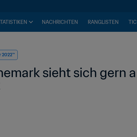
STATISTIKEN
NACHRICHTEN
RANGLISTEN
TIC
r 2022™
mark sieht sich gern al
t