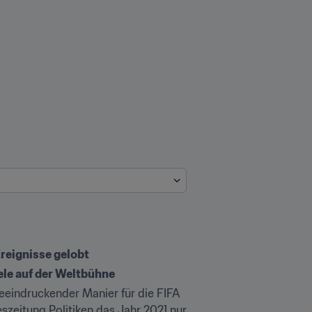
reignisse gelobt
ele auf der Weltbühne
eeindruckender Manier für die FIFA 
zeitung Politiken das Jahr 2021 nur 