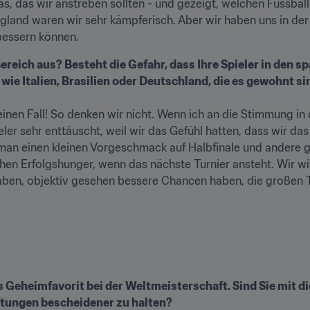
as, das wir anstreben sollten - und gezeigt, welchen Fussbal
land waren wir sehr kämpferisch. Aber wir haben uns in der O
bessern können.
eich aus? Besteht die Gefahr, dass Ihre Spieler in den spä
ie Italien, Brasilien oder Deutschland, die es gewohnt sin
keinen Fall! So denken wir nicht. Wenn ich an die Stimmung 
er sehr enttäuscht, weil wir das Gefühl hatten, dass wir das
an einen kleinen Vorgeschmack auf Halbfinale und andere gr
chen Erfolgshunger, wenn das nächste Turnier ansteht. Wir wi
haben, objektiv gesehen bessere Chancen haben, die großen 
 Geheimfavorit bei der Weltmeisterschaft. Sind Sie mit di
rtungen bescheidener zu halten?