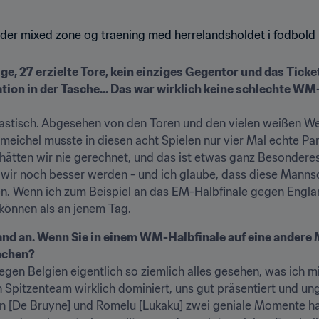
lge, 27 erzielte Tore, kein einziges Gegentor und das Tick
ation in der Tasche... Das war wirklich keine schlechte WM
tastisch. Abgesehen von den Toren und den vielen weißen Wes
meichel musste in diesen acht Spielen nur vier Mal echte Par
 hätten wir nie gerechnet, und das ist etwas ganz Besonderes
 wir noch besser werden - und ich glaube, dass diese Mannsch
en. Wenn ich zum Beispiel an das EM-Halbfinale gegen Englan
 können als an jenem Tag.
and an. Wenn Sie in einem WM-Halbfinale auf eine andere 
achen?
gen Belgien eigentlich so ziemlich alles gesehen, was ich 
in Spitzenteam wirklich dominiert, uns gut präsentiert und ung
n [De Bruyne] und Romelu [Lukaku] zwei geniale Momente hat