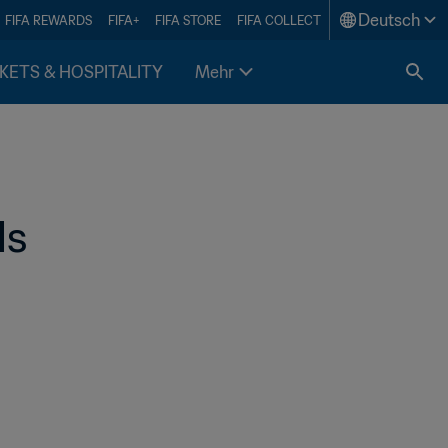
Deutsch
FIFA REWARDS
FIFA+
FIFA STORE
FIFA COLLECT
KETS & HOSPITALITY
Mehr
s 