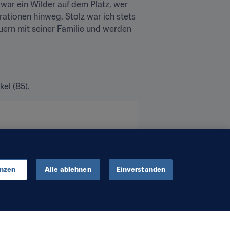
war ein Wilder auf dem Platz, wer 
ationen hinweg. Stolz war ich stets 
uern mit seiner Familie und werden 
el (85).
enzen
Alle ablehnen
Einverstanden