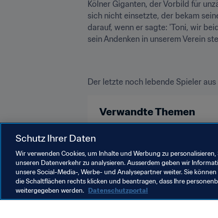
Kölner Giganten, der Vorbild für unz
sich nicht einsetzte, der bekam sein
darauf, wenn er sagte: 'Toni, wir be
sein Andenken in unserem Verein stet
Der letzte noch lebende Spieler aus 
Verwandte Themen
Germany
UEFA
Schutz Ihrer Daten
Wir verwenden Cookies, um Inhalte und Werbung zu personalisieren, 
unseren Datenverkehr zu analysieren. Ausserdem geben wir Informat
unsere Social-Media-, Werbe- und Analysepartner weiter. Sie können 
die Schaltflächen rechts klicken und beantragen, dass Ihre persone
weitergegeben werden.
Datenschutzportal