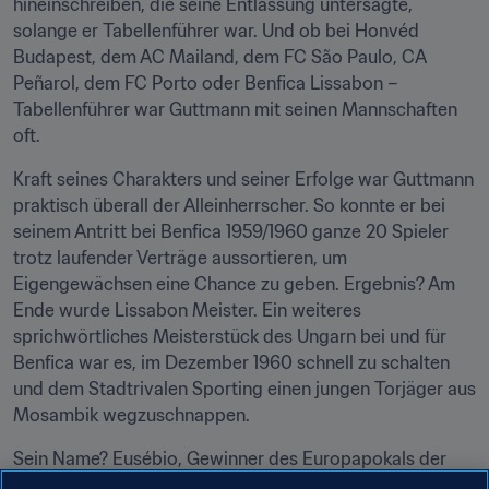
hineinschreiben, die seine Entlassung untersagte, 
solange er Tabellenführer war. Und ob bei Honvéd 
Budapest, dem AC Mailand, dem FC São Paulo, CA 
Peñarol, dem FC Porto oder Benfica Lissabon – 
Tabellenführer war Guttmann mit seinen Mannschaften 
oft.
Kraft seines Charakters und seiner Erfolge war Guttmann 
praktisch überall der Alleinherrscher. So konnte er bei 
seinem Antritt bei Benfica 1959/1960 ganze 20 Spieler 
trotz laufender Verträge aussortieren, um 
Eigengewächsen eine Chance zu geben. Ergebnis? Am 
Ende wurde Lissabon Meister. Ein weiteres 
sprichwörtliches Meisterstück des Ungarn bei und für 
Benfica war es, im Dezember 1960 schnell zu schalten 
und dem Stadtrivalen Sporting einen jungen Torjäger aus 
Mosambik wegzuschnappen.
Sein Name? Eusébio, Gewinner des Europapokals der 
Landesmeister 1961 und 1962. Guttmann ließ ihn unter 