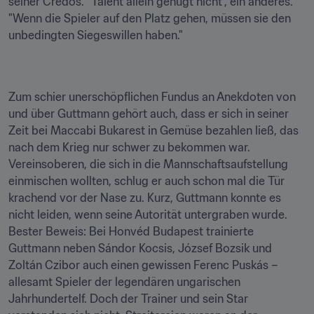
seiner Credos. "Talent allein genügt nicht", ein anderes. 
"Wenn die Spieler auf den Platz gehen, müssen sie den 
unbedingten Siegeswillen haben."
Zum schier unerschöpflichen Fundus an Anekdoten von 
und über Guttmann gehört auch, dass er sich in seiner 
Zeit bei Maccabi Bukarest in Gemüse bezahlen ließ, das 
nach dem Krieg nur schwer zu bekommen war. 
Vereinsoberen, die sich in die Mannschaftsaufstellung 
einmischen wollten, schlug er auch schon mal die Tür 
krachend vor der Nase zu. Kurz, Guttmann konnte es 
nicht leiden, wenn seine Autorität untergraben wurde. 
Bester Beweis: Bei Honvéd Budapest trainierte 
Guttmann neben Sándor Kocsis, József Bozsik und 
Zoltán Czibor auch einen gewissen Ferenc Puskás – 
allesamt Spieler der legendären ungarischen 
Jahrhundertelf. Doch der Trainer und sein Star 