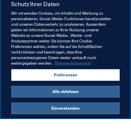
Schutz Ihrer Daten
falscher Identität in Portugal einreisen und sperrte ihn 
anschließend mehrere Tage im Hotel weg, bis der 
Wir verwenden Cookies, um Inhalte und Werbung zu
personalisieren, Social-Media-Funktionen bereitzustellen
Vertrag unterschrieben war. An die Erfolge in der 
und unseren Datenverkehr zu analysieren. Ausserdem
Königsklasse
 konnte Benfica nie wieder anknüpfen – und 
geben wir Informationen zu Ihrer Nutzung unserer
vielleicht bleibt es bis 2062 dabei. Es sieht nicht so aus, 
Website an unsere Social-Media-, Werbe- und
als habe der Ex-Trainer seine Meinung geändert und 
Analysepartner weiter. Sie können Ihre Cookie-
Präferenzen wählen, indem Sie auf die Schaltflächen
ließe sich gnädiger stimmen…
rechts klicken und beantragen, dass Ihre
personenbezogenen Daten weder verkauft noch
weitergegeben werden.
Datenschutzportal
Verwandte Themen
Präferenzen
Austria
Hungary
Portugal
UEFA
Alle ablehnen
Einverstanden