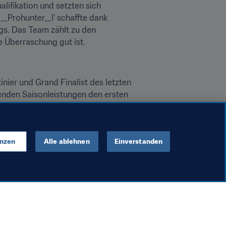
lifikation und setzten sich 
Prohunter__l' schaffte dank 
s. Das Team zählt zu den 
e Überraschung gut ist.
ier und Grand Finalist des letzten 
genden Saisonleistungen den ersten 
ekkz' überzeugte bislang bei jedem 
rend 'Nicolas99fc' sich zuletzt 
enzen
Alle ablehnen
Einverstanden