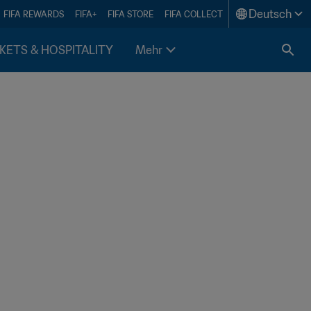
Deutsch
FIFA REWARDS
FIFA+
FIFA STORE
FIFA COLLECT
KETS & HOSPITALITY
Mehr