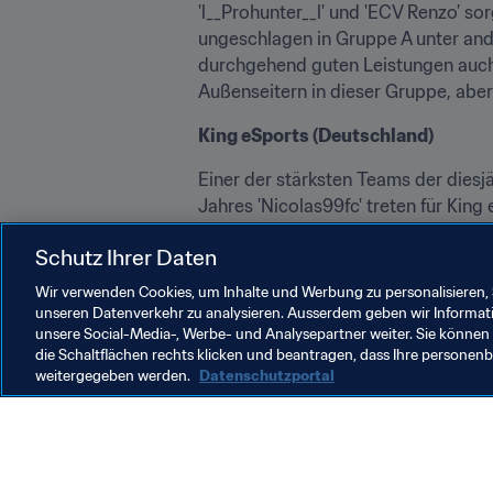
'l__Prohunter__l' und 'ECV Renzo’ so
ungeschlagen in Gruppe A unter and
durchgehend guten Leistungen auch e
Außenseitern in dieser Gruppe, aber
King eSports (Deutschland)
Einer der stärksten Teams der diesj
Jahres 'Nicolas99fc' treten für Kin
Platz in ihren Konsolen-Rankings si
Schutz Ihrer Daten
Turnier und sicherte sich schon de
den Turniersieg bei der Gfinity Serie
Wir verwenden Cookies, um Inhalte und Werbung zu personalisieren, 
unseren Datenverkehr zu analysieren. Ausserdem geben wir Informat
unsere Social-Media-, Werbe- und Analysepartner weiter. Sie können 
die Schaltflächen rechts klicken und beantragen, dass Ihre persone
weitergegeben werden.
Datenschutzportal