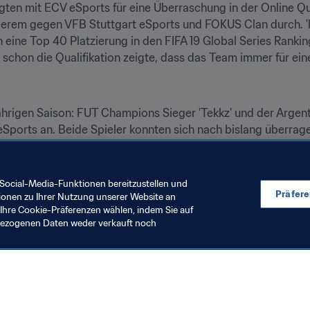
rgten mit ECV eSports für eine Überraschung in der Online Qua
erem gegen VFB Stuttgart eSports und FOKUS Clan durch. 'l__
ine Top 40 Platzierung in den FIFA 19 Global Series Ranking
 schon die Qualifikation zeigte, dass das Team immer für ein
ährigen Saison: FUT Champions Sieger 'Tekkz’ und der Argentin
g eSports an. Beide Spieler konnten sich nach bislang überra
chern und zählen auch hier zu den absoluten Top-Favoriten. 'T
n FUT Champions Cup Dezember sowie den PGL FIFA 19 Cup wäh
s Januar sicherte.
Social-Media-Funktionen bereitzustellen und
Präfer
ionen zu Ihrer Nutzung unserer Website an
Ihre Cookie-Präferenzen wählen, indem Sie auf
nbezogenen Daten weder verkauft noch