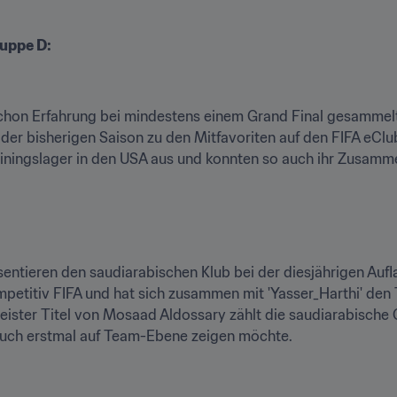
ruppe D:
hon Erfahrung bei mindestens einem Grand Final gesammelt: ‘
der bisherigen Saison zu den Mitfavoriten auf den FIFA eClub
rainingslager in den USA aus und konnten so auch ihr Zusamm
äsentieren den saudiarabischen Klub bei der diesjährigen Auf
petitiv FIFA und hat sich zusammen mit 'Yasser_Harthi' den Tu
eister Titel von Mosaad Aldossary zählt die saudiarabische
auch erstmal auf Team-Ebene zeigen möchte.