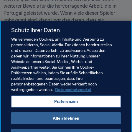
weiterer Beweis für die hervorragende Arbeit, die in 
Portugal geleistet wurde. Wenn viele dieser Spieler 
unbekannt sind, dann liegt das daran, dass sie 
angesichts von so vielen hochklassigen Akteuren schon 
Schutz Ihrer Daten
lange auf eine Chance warten."
Wir verwenden Cookies, um Inhalte und Werbung zu
personalisieren, Social-Media-Funktionen bereitzustellen
Jetzt erlebt die Fussballwelt das Ende dieser Wartezeit 
und unseren Datenverkehr zu analysieren. Ausserdem
und entdeckt, dass die Warteschlange dieser ungemein 
geben wir Informationen zu Ihrer Nutzung unserer
talentierten portugiesischen Generation lang ist. Da 
Website an unsere Social-Media-, Werbe- und
braucht es viel Geduld… oder 
Paciência
, wie die 
Analysepartner weiter. Sie können Ihre Cookie-
Präferenzen wählen, indem Sie auf die Schaltflächen
Portugiesen sagen.
rechts klicken und beantragen, dass Ihre
personenbezogenen Daten weder verkauft noch
weitergegeben werden.
Datenschutzportal
Verwandte Themen
Präferenzen
UEFA
Portugal
Alle ablehnen