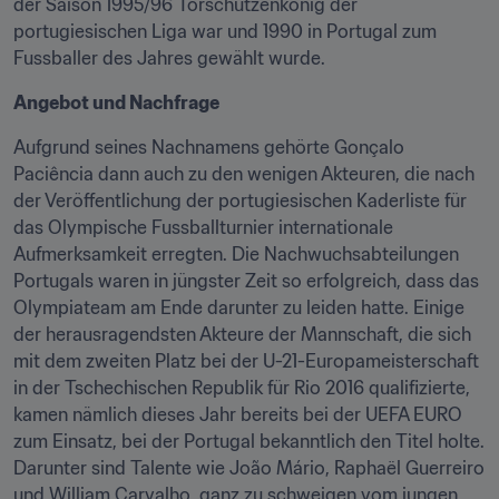
der Saison 1995/96 Torschützenkönig der 
portugiesischen Liga war und 1990 in Portugal zum 
Fussballer des Jahres gewählt wurde.
Angebot und Nachfrage
Aufgrund seines Nachnamens gehörte Gonçalo 
Paciência dann auch zu den wenigen Akteuren, die nach 
der Veröffentlichung der portugiesischen Kaderliste für 
das Olympische Fussballturnier internationale 
Aufmerksamkeit erregten. Die Nachwuchsabteilungen 
Portugals waren in jüngster Zeit so erfolgreich, dass das 
Olympiateam am Ende darunter zu leiden hatte. Einige 
der herausragendsten Akteure der Mannschaft, die sich 
mit dem zweiten Platz bei der U-21-Europameisterschaft 
in der Tschechischen Republik für Rio 2016 qualifizierte, 
kamen nämlich dieses Jahr bereits bei der UEFA EURO 
zum Einsatz, bei der Portugal bekanntlich den Titel holte. 
Darunter sind Talente wie João Mário, Raphaël Guerreiro 
und William Carvalho, ganz zu schweigen vom jungen 