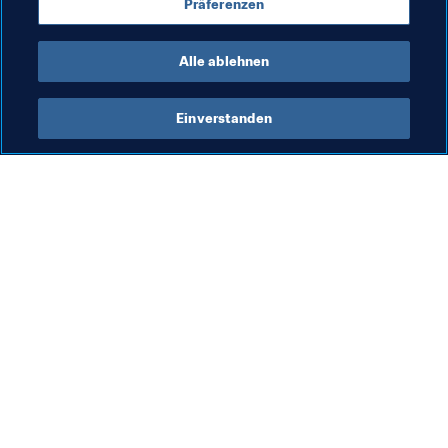
Präferenzen
Gibraltar
Armenia
Liechtenstein
Alle ablehnen
Einverstanden
Was die FIFA macht
Besuchen Sie auch
Legal
Alle Nachrichten und 
Themen
Transfersystem
Berichte und 
Frauenfussball
Dokumente
Fussballförderung
FIFA-Stiftung
Innovation
FIFA Museum
Talentförderung
Stellen & Karriere