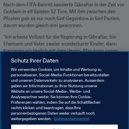
Nach dem FIFA-Beitritt kassierte Gibraltar in der Zeit vor 
Goldwin in elf Spielen 52 Tore. Mit ihm zwischen den 
Pfosten gab es nur noch fünf Gegentore in fünf Partien, 
davon wurden gleich drei gewonnen.
"Ich arbeite Vollzeit für die Regierung in Gibraltar, bin 
Ehemann und Vater zweier wunderbarer Kinder, dann 
trainieren wir täglich mit dem Verein. Man kann sagen, 
dass ich drei Jobs habe!", so Goldwin. "Wir trainieren 
Schutz Ihrer Daten
sechs Tage in der Woche von 21 bis 23 Uhr. Und mit der 
Wir verwenden Cookies, um Inhalte und Werbung zu
Nationalmannschaft ein bis zwei Mal die Woche."
personalisieren, Social-Media-Funktionen bereitzustellen
und unseren Datenverkehr zu analysieren. Ausserdem
"Ich bin ein sehr leidenschaftlicher Mann. Fussball ist 
geben wir Informationen zu Ihrer Nutzung unserer
alles. Wenn ich krank oder verletzt bin, komme ich 
Website an unsere Social-Media-, Werbe- und
trotzdem. Ich gebe für mein Land und dieses Trikot 
Analysepartner weiter. Sie können Ihre Cookie-
Präferenzen wählen, indem Sie auf die Schaltflächen
einfach alles."
rechts klicken und beantragen, dass Ihre
personenbezogenen Daten weder verkauft noch
weitergegeben werden.
Datenschutzportal
Verwandte Themen