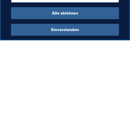
Italy
UEFA
Alle ablehnen
Einverstanden
Was die FIFA macht
Besuchen Sie auch
Legal
Alle Nachrichten und 
Themen
Transfersystem
Berichte und 
Frauenfussball
Dokumente
Fussballförderung
FIFA-Stiftung
Innovation
FIFA Museum
Talentförderung
Stellen & Karriere
Organisation von Turnieren