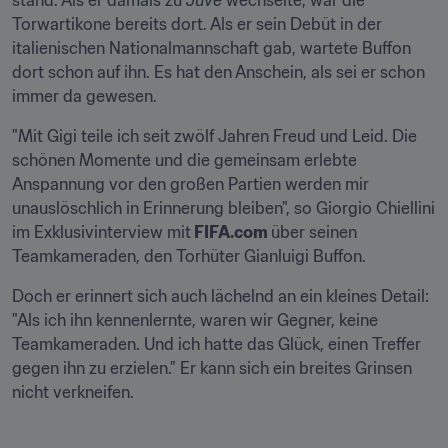
stand. Als er damals zu
 Juve
 wechselte, war die 
Torwartikone bereits dort. Als er sein Debüt in der 
italienischen Nationalmannschaft gab, wartete Buffon 
dort schon auf ihn. Es hat den Anschein, als sei er schon 
immer da gewesen.
"Mit Gigi teile ich seit zwölf Jahren Freud und Leid. Die 
schönen Momente und die gemeinsam erlebte 
Anspannung vor den großen Partien werden mir 
unauslöschlich in Erinnerung bleiben", so Giorgio Chiellini 
im Exklusivinterview mit
 FIFA.com 
über seinen 
Teamkameraden, den Torhüter Gianluigi Buffon.
Doch er erinnert sich auch lächelnd an ein kleines Detail: 
"Als ich ihn kennenlernte, waren wir Gegner, keine 
Teamkameraden. Und ich hatte das Glück, einen Treffer 
gegen ihn zu erzielen." Er kann sich ein breites Grinsen 
nicht verkneifen.