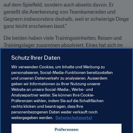
auf dem Spielfeld, sondern auch abseits davon. Er 
genießt die Anerkennung von Teamkameraden und 
Gegnern insbesondere deshalb, weil er schwierige Dinge 
ganz leicht erscheinen lässt."
Die beiden haben viele Trainingseinheiten, Reisen und 
Trainingslager zusammen absolviert. Eines hat sich im 
Laufe der Jahre jedoch nie geändert, und das ist sicher 
Schutz Ihrer Daten
bewundernswert: "Gigi ist ein extrovertierter Mensch, 
immer gut gelaunt und authentisch. Er ist stets ein 
Wir verwenden Cookies, um Inhalte und Werbung zu
personalisieren, Social-Media-Funktionen bereitzustellen
Vorbild für seine Teamkameraden, für junge ebenso wie 
und unseren Datenverkehr zu analysieren. Ausserdem
für ältere", meint sein treuer Gefolgsmann aus der 
geben wir Informationen zu Ihrer Nutzung unserer
Abwehr abschließend.
Website an unsere Social-Media-, Werbe- und
Analysepartner weiter. Sie können Ihre Cookie-
Präferenzen wählen, indem Sie auf die Schaltflächen
rechts klicken und beantragen, dass Ihre
personenbezogenen Daten weder verkauft noch
weitergegeben werden.
Datenschutzportal
Verwandte Themen
Präferenzen