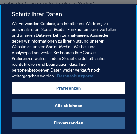
nahe der Grenze zu Südafrika im Süden."
Schutz Ihrer Daten
Namibia richtete die CAF Frauen-Afrikameisterschaft 
2014 aus, bei der den Gastgeberinnen ein Erfolg gegen 
Wir verwenden Cookies, um Inhalte und Werbung zu
personalisieren, Social-Media-Funktionen bereitzustellen
Sambia gelang, der ihrer Moral einen riesigen Schub 
und unseren Datenverkehr zu analysieren. Ausserdem
gab. Die Super League hat auf diesem Erfolg aufgebaut. 
geben wir Informationen zu Ihrer Nutzung unserer
"Es ist die beliebteste und hochklassigste 
Website an unsere Social-Media-, Werbe- und
Frauensportliga des Landes, und die Zuschauerzahlen 
Analysepartner weiter. Sie können Ihre Cookie-
Präferenzen wählen, indem Sie auf die Schaltflächen
steigen."
rechts klicken und beantragen, dass Ihre
personenbezogenen Daten weder verkauft noch
weitergegeben werden.
Datenschutzportal
Verwandte Themen
Präferenzen
Namibia
CAF
Alle ablehnen
Einverstanden