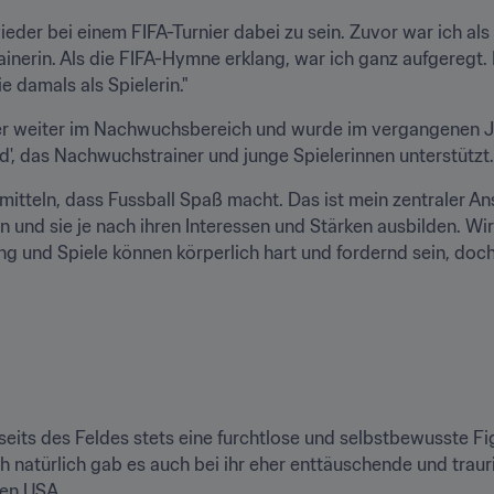
ieder bei einem FIFA-Turnier dabei zu sein. Zuvor war ich als
nerin. Als die FIFA-Hymne erklang, war ich ganz aufgeregt. Es
e damals als Spielerin."
r weiter im Nachwuchsbereich und wurde im vergangenen Ja
 das Nachwuchstrainer und junge Spielerinnen unterstützt.
mitteln, dass Fussball Spaß macht. Das ist mein zentraler Ansa
en und sie je nach ihren Interessen und Stärken ausbilden. W
ning und Spiele können körperlich hart und fordernd sein, do
bseits des Feldes stets eine furchtlose und selbstbewusste F
h natürlich gab es auch bei ihr eher enttäuschende und trau
den USA.