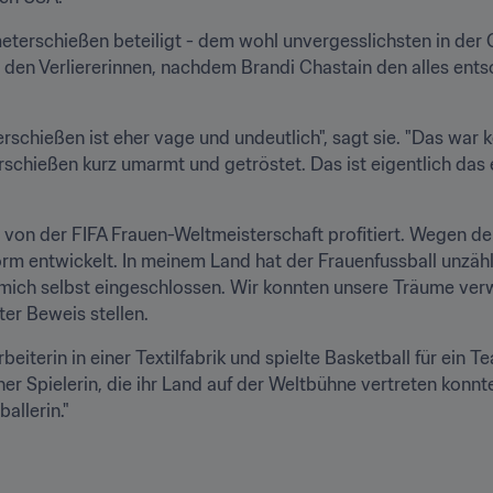
terschießen beteiligt - dem wohl unvergesslichsten in der G
u den Verliererinnen, nachdem Brandi Chastain den alles ent
schießen ist eher vage und undeutlich", sagt sie. "Das war k
chießen kurz umarmt und getröstet. Das ist eigentlich das ei
l von der FIFA Frauen-Weltmeisterschaft profitiert. Wegen de
orm entwickelt. In meinem Land hat der Frauenfussball unzäh
mich selbst eingeschlossen. Wir konnten unsere Träume verwi
ter Beweis stellen.
rbeiterin in einer Textilfabrik und spielte Basketball für ein 
er Spielerin, die ihr Land auf der Weltbühne vertreten konnte
allerin."