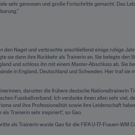
iele sehr genossen und große Fortschritte gemacht. Das Lebe
nbarung."
n den Nagel und verbrachte anschließend einige ruhige Jahre
gte sie dann ihre Rückkehr als Trainerin an. Sie belegte den
gland und schloss ihn mit einem Master-Abschluss ab. Sie ber
ände in England, Deutschland und Schweden. Hier traf sie mi
ainerinnen, darunter die frühere deutsche Nationaltrainerin 
en Fussballverband. Ich verdanke ihnen allen sehr viel, den
isma und ihre Professionalität sowie ihre Leidenschaft haben
ls Trainerin sehr inspiriert", so Gao.
itte als Trainerin wurde Gao für die FIFA U-17-Frauen-WM Cos