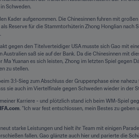
 in Schweden.
n den Kader aufgenommen. Die Chinesinnen fuhren mit großen 
r als Reserve für die Stammtorhüterin Zhong Honglian nach Sc
.
kt gegen den Titelverteidiger USA musste sich Gao mit eine
Australien saß sie auf der Bank. Da die Chinesinnen mit dies
er Ma Yuanan es sich leisten, Zhong im letzten Spiel gegen 
n zu stellen.
eim 3:1-Sieg zum Abschluss der Gruppenphase eine nahezu feh
ass sie auch im Viertelfinale gegen Schweden wieder in der St
 meiner Karriere - und plötzlich stand ich beim WM-Spiel geg
IFA.com
. "Ich war fest entschlossen, mein Bestes zu geben u
neut starke Leistungen und hielt ihr Team mit einigen Paraden
schießen fallen. Gao glänzte auch hier und parierte die Sc