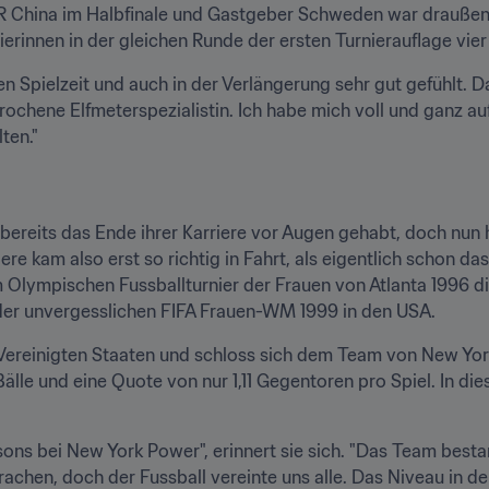
R China im Halbfinale und Gastgeber Schweden war draußen 
erinnen in der gleichen Runde der ersten Turnierauflage vier
n Spielzeit und auch in der Verlängerung sehr gut gefühlt. D
rochene Elfmeterspezialistin. Ich habe mich voll und ganz au
ten."
 bereits das Ende ihrer Karriere vor Augen gehabt, doch nun ha
ere kam also erst so richtig in Fahrt, als eigentlich schon da
m Olympischen Fussballturnier der Frauen von Atlanta 1996 di
 der unvergesslichen FIFA Frauen-WM 1999 in den USA.
ereinigten Staaten und schloss sich dem Team von New York 
lle und eine Quote von nur 1,11 Gegentoren pro Spiel. In diese
ns bei New York Power", erinnert sie sich. "Das Team bestand
achen, doch der Fussball vereinte uns alle. Das Niveau in d