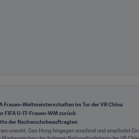
FA Frauen-Weltmeisterschaften im Tor der VR China
 zur FIFA U-17-Frauen-WM zurück
Motto der Nachwuchsbeauftragten
chen unwohl. Gao Hong hingegen empfand und empfindet Druc
 Markenzeichen der früheren Nationaltorhüterin der VR Chin