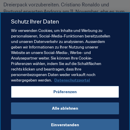
Dreierpack vorzubereiten. Cristiano Ronaldo und 
Portugal erwarten Andorra am 11. November, ehe es zum 
Abschluss der UEFA National League (bislang zwei 
Schutz Ihrer Daten
Unentschieden, zwei Niederlagen) gegen Malta (14.11.) 
Wir verwenden Cookies, um Inhalte und Werbung zu
und Lettland (17.11) geht.
personalisieren, Social-Media-Funktionen bereitzustellen
und unseren Datenverkehr zu analysieren. Ausserdem
Vielleicht gelingt dort der nächste historische Erfolg und 
geben wir Informationen zu Ihrer Nutzung unserer
sollte CR7 im Anschluss von einem "verrückten Spiel" 
Website an unsere Social-Media-, Werbe- und
sprechen, dann würde die weltweite Aufmerksamkeit 
Analysepartner weiter. Sie können Ihre Cookie-
Präferenzen wählen, indem Sie auf die Schaltflächen
zweifelsohne um ein Vielfaches größer sein.
rechts klicken und beantragen, dass Ihre
personenbezogenen Daten weder verkauft noch
weitergegeben werden.
Datenschutzportal
Verwandte Themen
Präferenzen
Andorra
Alle ablehnen
Einverstanden