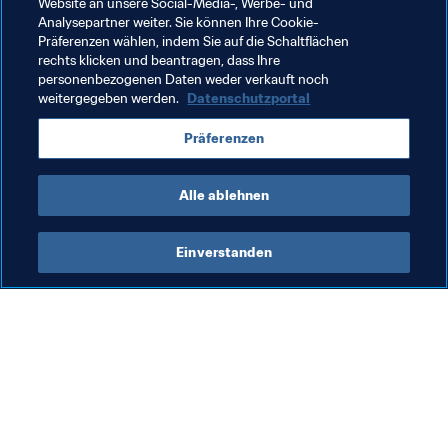
Website an unsere Social-Media-, Werbe- und
Verwandte Themen
Analysepartner weiter. Sie können Ihre Cookie-
Präferenzen wählen, indem Sie auf die Schaltflächen
rechts klicken und beantragen, dass Ihre
Australia
England
France
Germany
personenbezogenen Daten weder verkauft noch
weitergegeben werden.
Datenschutzportal
Italy
Netherlands
Norway
Poland
Präferenzen
Senegal
Spain
USA
Alle ablehnen
Einverstanden
Was die FIFA macht
Besuchen Sie auch
Legal
Alle Nachrichten und 
Themen
Transfersystem