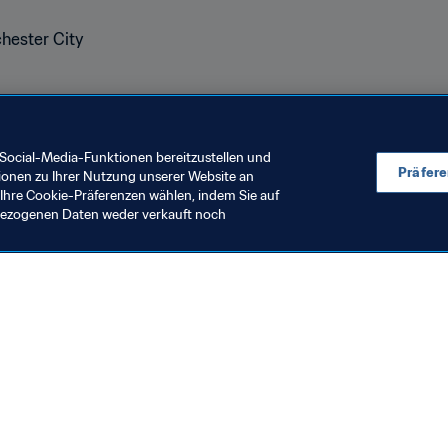
hester City
it Auszeichnungen der 
Football Writers' Association
 für ein
lspieler Nikita Parris und Raheem Sterling wurden von der Ve
et. Das berichtet 
@GirlsontheBall
.
Social-Media-Funktionen bereitzustellen und
Präfer
ionen zu Ihrer Nutzung unserer Website an
Ihre Cookie-Präferenzen wählen, indem Sie auf
nbezogenen Daten weder verkauft noch
en Sie auch
chrichten und Themen
e und Dokumente
ftung