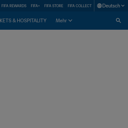
Deutsch
FIFA REWARDS
FIFA+
FIFA STORE
FIFA COLLECT
KETS & HOSPITALITY
Mehr