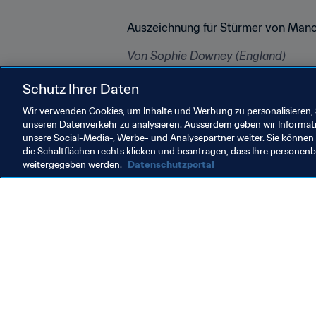
Auszeichnung für Stürmer von Manc
Von Sophie Downey (England)
Beschließen wollen wir die Woche m
Schutz Ihrer Daten
Manchester City. Die beiden Nationa
Fussballerin des Jahres ausgezeichn
Wir verwenden Cookies, um Inhalte und Werbung zu personalisieren, 
unseren Datenverkehr zu analysieren. Ausserdem geben wir Informat
unsere Social-Media-, Werbe- und Analysepartner weiter. Sie können 
die Schaltflächen rechts klicken und beantragen, dass Ihre persone
weitergegeben werden.
Datenschutzportal
Was die FIFA macht
Besuch
Legal
Alle Na
Transfersystem
Bericht
Frauenfussball
FIFA-Sti