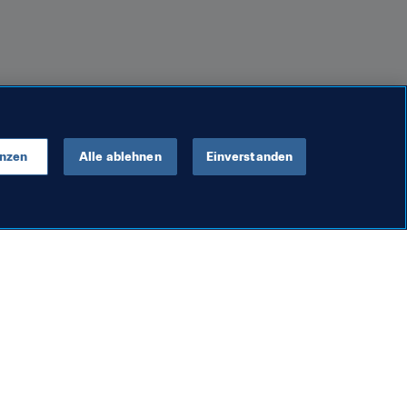
e Stürmerin und einen Stürmer von 
reinigung als Fussballer und 
enzen
Alle ablehnen
Einverstanden