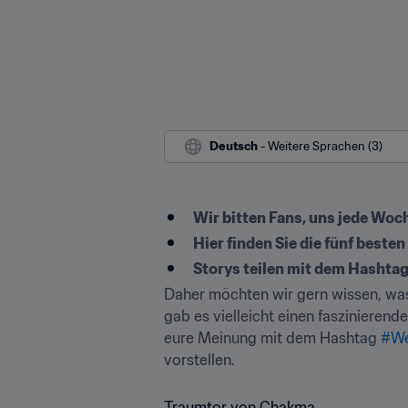
Deutsch
 - Weitere Sprachen (3)
Wir bitten Fans, uns jede Woch
Hier finden Sie die fünf besten
Storys teilen mit dem Hashta
Daher möchten wir gern wissen, was
gab es vielleicht einen faszinieren
eure Meinung mit dem Hashtag 
#We
vorstellen.
Traumtor von Chakma