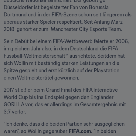
deutsche Nationalmannschaft. Der gebürtige 
Düsseldorfer ist begeisterter Fan von Borussia 
Dortmund und in der FIFA-Szene schon seit längerem als 
überaus starker Spieler respektiert. Seit Anfang März 
2018  gehört er zum  Manchester City Esports Team.
Sein Debüt bei einem FIFA-Wettbewerb feierte er 2006, 
im gleichen Jahr also, in dem Deutschland die FIFA 
Fussball-Weltmeisterschaft™ ausrichtete. Seitdem hat 
sich Wollin mit beständig starken Leistungen an die 
Spitze gespielt und erst kürzlich auf der Playstation 
einen Weltmeistertitel gewonnen.
2017 stieß er beim Grand Final des FIFA Interactive 
World Cup bis ins Endspiel gegen den Engländer 
GORILLA vor, das er allerdings im Gesamtergebnis mit 
3:7 verlor.
"Ich denke, dass die beiden Partien sehr ausgeglichen 
waren", so Wollin gegenüber 
FIFA.com
. "In beiden 