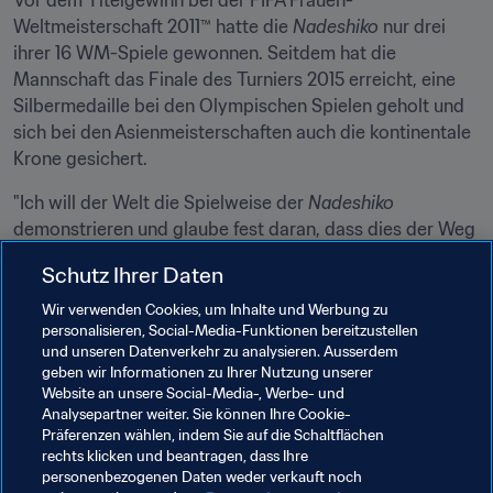
Vor dem Titelgewinn bei der FIFA Frauen-
Weltmeisterschaft 2011™ hatte die 
Nadeshiko
 nur drei 
ihrer 16 WM-Spiele gewonnen. Seitdem hat die 
Mannschaft das Finale des Turniers 2015 erreicht, eine 
Silbermedaille bei den Olympischen Spielen geholt und 
sich bei den Asienmeisterschaften auch die kontinentale 
Krone gesichert.
"Ich will der Welt die Spielweise der 
Nadeshiko
demonstrieren und glaube fest daran, dass dies der Weg 
zum Erfolg ist", so die AFC-Trainerin des Jahres. "Wir 
Schutz Ihrer Daten
kopieren nicht die Spielweise anderer Mannschaften. 
Gute Resultate erreicht man nur, wenn man daran glaubt. 
Wir verwenden Cookies, um Inhalte und Werbung zu
personalisieren, Social-Media-Funktionen bereitzustellen
Ich sage meinen Spielerinnen immer: 'Es wird ganz sicher 
und unseren Datenverkehr zu analysieren. Ausserdem
schwer, Weltmeister zu werden, doch genau das ist 
geben wir Informationen zu Ihrer Nutzung unserer
unser Ziel.'."
Website an unsere Social-Media-, Werbe- und
Analysepartner weiter. Sie können Ihre Cookie-
Präferenzen wählen, indem Sie auf die Schaltflächen
rechts klicken und beantragen, dass Ihre
personenbezogenen Daten weder verkauft noch