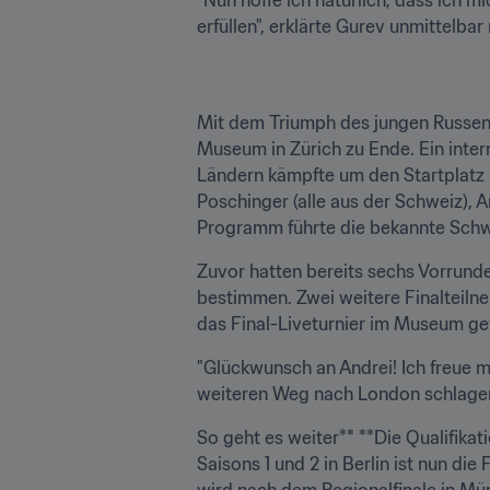
erfüllen", erklärte Gurev unmittel
Mit dem Triumph des jungen Russen g
Museum in Zürich zu Ende. Ein inter
Ländern kämpfte um den Startplatz be
Poschinger (alle aus der Schweiz), 
Programm führte die bekannte Schw
Zuvor hatten bereits sechs Vorrund
bestimmen. Zwei weitere Finalteiln
das Final-Liveturnier im Museum g
"Glückwunsch an Andrei! Ich freue mi
weiteren Weg nach London schlagen 
So geht es weiter** **Die Qualifika
Saisons 1 und 2 in Berlin ist nun di
wird nach dem Regionalfinale in Münc