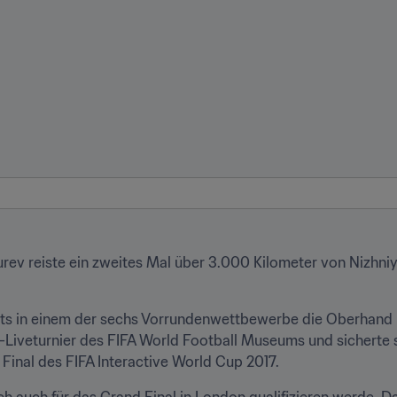
Gurev reiste ein zweites Mal über 3.000 Kilometer von Nizhni
its in einem der sechs Vorrundenwettbewerbe die Oberhand 
l-Liveturnier des FIFA World Football Museums und sicherte s
Final des FIFA Interactive World Cup 2017.
ich auch für das Grand Final in London qualifizieren werde. 