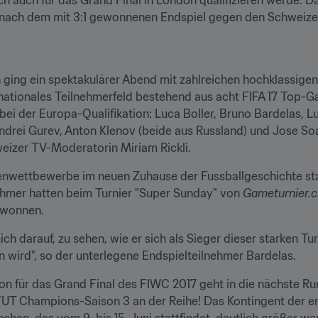
bar nach dem mit 3:1 gewonnenen Endspiel gegen den Schweize
ing ein spektakulärer Abend mit zahlreichen hochklassigen 
nationales Teilnehmerfeld bestehend aus acht FIFA 17 Top-G
i der Europa-Qualifikation: Luca Boller, Bruno Bardelas, Luig
Andrei Gurev, Anton Klenov (beide aus Russland) und Jose Soa
eizer TV-Moderatorin Miriam Rickli.
enwettbewerbe im neuen Zuhause der Fussballgeschichte stat
ehmer hatten beim Turnier "Super Sunday" von 
Gameturnier.c
ewonnen.
ch darauf, zu sehen, wie er sich als Sieger dieser starken Tu
wird", so der unterlegene Endspielteilnehmer Bardelas.
tion für das Grand Final des FIWC 2017 geht in die nächste 
e FUT Champions-Saison 3 an der Reihe! Das Kontingent der er
hen, das vom 9. bis 15. Juni stattfindet, deutlich größer wer