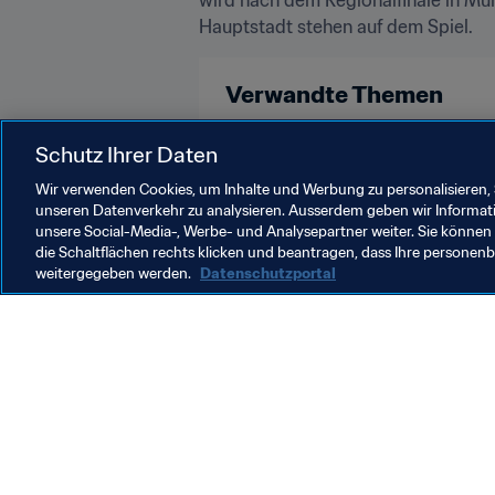
Hauptstadt stehen auf dem Spiel.
Verwandte Themen
Russia
Switzerland
UEFA
Schutz Ihrer Daten
Wir verwenden Cookies, um Inhalte und Werbung zu personalisieren, 
unseren Datenverkehr zu analysieren. Ausserdem geben wir Informat
unsere Social-Media-, Werbe- und Analysepartner weiter. Sie können 
die Schaltflächen rechts klicken und beantragen, dass Ihre persone
weitergegeben werden.
Datenschutzportal
Was die FIFA macht
Besuch
Legal
Alle Na
Transfersystem
Bericht