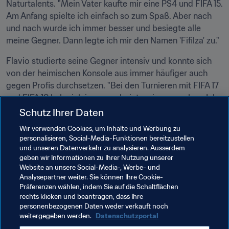
Naturtalents. "Mein Vater kaufte mir eine PS4 und FIFA 15. 
Am Anfang spielte ich einfach so zum Spaß. Aber nach 
und nach wurde ich immer besser und besiegte alle 
meine Gegner. Dann legte ich mir den Namen 'Fifilza' zu."
Flavio studierte seine Gegner intensiv und konnte sich 
von der heimischen Konsole aus immer häufiger auch 
gegen Profis durchsetzen. "Bei den Turnieren mit FIFA 17 
und FIFA 18 habe ich immer sehr intensiv zugesehen. Ich 
sah, wie stark 'nicolas99FC' bei FIFA 18 spielte, ich sah, 
Schutz Ihrer Daten
wie 'Tass' mehrere FIFA 17-Turniere gewann. Ich habe 
Wir verwenden Cookies, um Inhalte und Werbung zu
immer zugesehen. Nicolas ist mein Lieblings-Gamer. 
personalisieren, Social-Media-Funktionen bereitzustellen
Außerdem ist er ein Freund. Seine Spielweise gefällt mir 
und unseren Datenverkehr zu analysieren. Ausserdem
geben wir Informationen zu Ihrer Nutzung unserer
sehr. Er ist so etwas wie mein Spiegelbild."
Website an unsere Social-Media-, Werbe- und
Analysepartner weiter. Sie können Ihre Cookie-
Wartet somit vielleicht in einigen Wochen ein klassisches 
Präferenzen wählen, indem Sie auf die Schaltflächen
Duell zwischen dem besten Brasilianer und dem besten 
rechts klicken und beantragen, dass Ihre
Argentinier auf uns? Die Aussicht auf einen derartigen 
personenbezogenen Daten weder verkauft noch
fussballerischen Leckerbissen beim Grand Final ist 
weitergegeben werden.
Datenschutzportal
jedenfalls überaus verlockend.