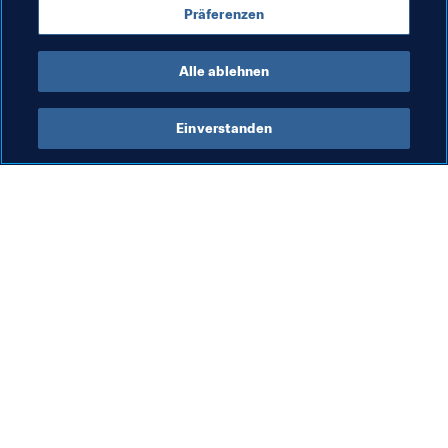
Präferenzen
Alle ablehnen
Einverstanden
Was die FIFA macht
Besuchen Sie auch
Legal
Alle Nachrichten und 
Themen
Transfersystem
Berichte und 
Frauenfussball
Dokumente
Fussballförderung
FIFA-Stiftung
Innovation
FIFA Museum
Talentförderung