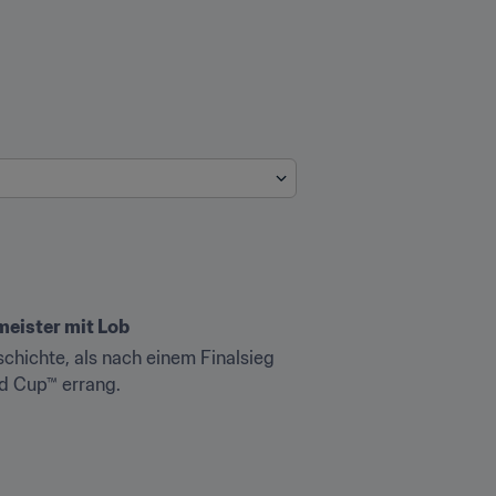
eister mit Lob
hichte, als nach einem Finalsieg 
ld Cup™ errang.