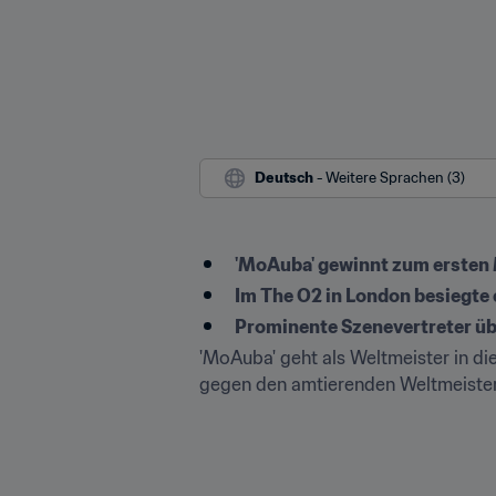
Deutsch
 - Weitere Sprachen (3)
'MoAuba' gewinnt zum ersten 
Im The O2 in London besiegte
Prominente Szenevertreter ü
'MoAuba' geht als Weltmeister in di
gegen den amtierenden Weltmeister 