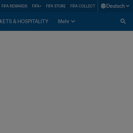
Deutsch
FIFA REWARDS
FIFA+
FIFA STORE
FIFA COLLECT
KETS & HOSPITALITY
Mehr