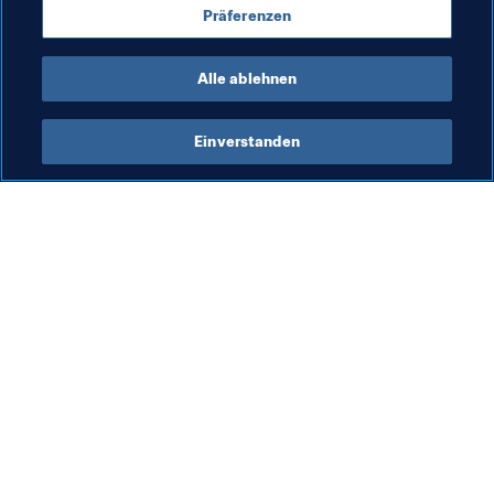
an fifa.eworldcup@fifa.org zu übermitteln. Die Gewinner 
Präferenzen
der Online-Qualifikation werden am 24. April 
bekanntgegeben.
Alle ablehnen
Einverstanden
Was die FIFA macht
Besuchen Sie auch
Legal
Alle Nachrichten und 
Themen
Transfersystem
Berichte und 
Frauenfussball
Dokumente
Fussballförderung
FIFA-Stiftung
Innovation
FIFA Museum
Talentförderung