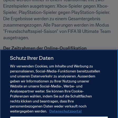
Einzelspielen ausgetragen: Xbox-Spieler gegen Xbox-
Spieler, PlayStation-Spieler gegen PlayStation-Spieler. 
Die Ergebnisse werden zu einem Gesamtergebnis 
zusammengezogen. Alle Paarungen werden im Modus 
"Freundschaftsspiel-Saison" von FIFA 18 Ultimate Team 
ausgetragen.
Der Zeitrahmen der Online-Qualifikation
Die genauen Spielzeiten müssen an den drei Tagen der 
Schutz Ihrer Daten
Online-Qualifikation vom 20. bis 22. April mit den 
Wir verwenden Cookies, um Inhalte und Werbung zu
Gegnern festgelegt werden. Die Teams werden bis zum 
personalisieren, Social-Media-Funktionen bereitzustellen
18. April erfahren, ob ihre Bewerbung erfolgreich war. 
und unseren Datenverkehr zu analysieren. Ausserdem
Dann müssen sie bis Donnerstag, 19. April (23:59 Uhr 
geben wir Informationen zu Ihrer Nutzung unserer
CET) den kompletten Geschäftsbedingungen des 
Website an unsere Social-Media-, Werbe- und
Analysepartner weiter. Sie können Ihre Cookie-
Turniers zustimmen. Gemeinsam mit der Bestätigung der 
Präferenzen wählen, indem Sie auf die Schaltflächen
Bewerbung erhalten die Teams am 18. April auch eine 
rechts klicken und beantragen, dass Ihre
Liste ihrer Gegner für die Qualifikationsspiele.
personenbezogenen Daten weder verkauft noch
weitergegeben werden.
Datenschutzportal
Die Ergebnisse der Online-Spiele sind mit Beweisfotos 