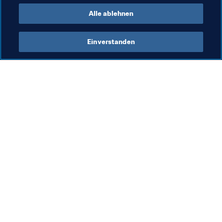
Alle ablehnen
Einverstanden
Was die FIFA macht
Besuchen Sie auch
Legal
Alle Nachrichten und 
Themen
Transfersystem
Berichte und 
Frauenfussball
Dokumente
Fussballförderung
FIFA-Stiftung
Innovation
FIFA Museum
Talentförderung
Stellen & Karriere
Organisation von Turnieren