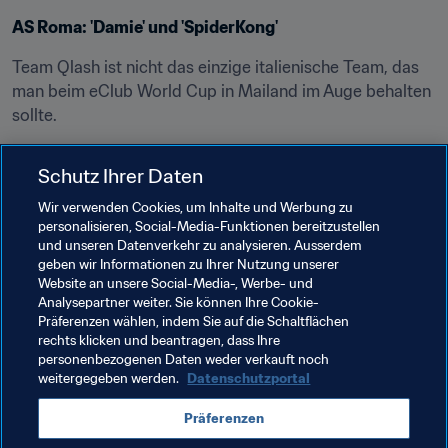
AS Roma: 'Damie' und 'SpiderKong'
Team Qlash ist nicht das einzige italienische Team, das 
man beim eClub World Cup in Mailand im Auge behalten 
sollte.
AS Roma geht mit den beiden formstarken Gamern 
Schutz Ihrer Daten
'Damie' und 'SpiderKong' ins Turnier. Beide rangieren in 
der Rangliste der Global Series unter den Top Ten.
Wir verwenden Cookies, um Inhalte und Werbung zu
personalisieren, Social-Media-Funktionen bereitzustellen
Bei den frühen Auflagen des FUT Champions Cup in 
und unseren Datenverkehr zu analysieren. Ausserdem
geben wir Informationen zu Ihrer Nutzung unserer
dieser Saison haben beide auf ihrer jeweiligen Konsole 
Website an unsere Social-Media-, Werbe- und
bereits das Halbfinale erreicht und auf dem Weg dorthin 
Analysepartner weiter. Sie können Ihre Cookie-
starke Gegner aus dem Weg geräumt.
Präferenzen wählen, indem Sie auf die Schaltflächen
rechts klicken und beantragen, dass Ihre
Angesichts dieser geballten Turniererfahrung und des 
personenbezogenen Daten weder verkauft noch
Heimvorteils dürfte die Zuversicht im Lager von AS 
weitergegeben werden.
Datenschutzportal
Roma groß sein.
Präferenzen