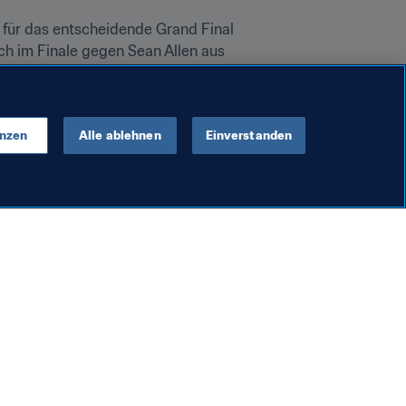
 für das entscheidende Grand Final 
h im Finale gegen Sean Allen aus 
r an die Konsolen, um selbst eine 
 und einige von ihnen bekamen sogar 
enzen
Alle ablehnen
Einverstanden