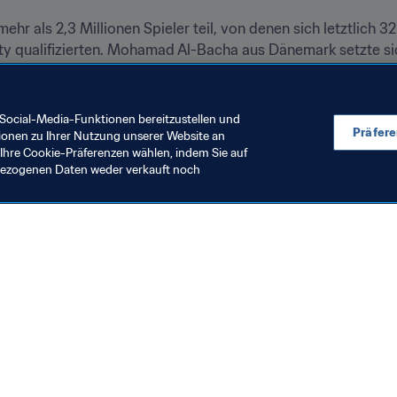
 als 2,3 Millionen Spieler teil, von denen sich letztlich 32
ty qualifizierten. Mohamad Al-Bacha aus Dänemark setzte sic
f der Partie im FIFA-Museum in Zürich stürmten die Zuschaue
le von ihnen waren so begeistert, dass sie noch lange blieben
 Al-Bacha und Saltzor zu messen.
Social-Media-Funktionen bereitzustellen und
Präfer
ionen zu Ihrer Nutzung unserer Website an
Ihre Cookie-Präferenzen wählen, indem Sie auf
nbezogenen Daten weder verkauft noch
en Sie auch
chrichten und Themen
e und Dokumente
ftung
seum