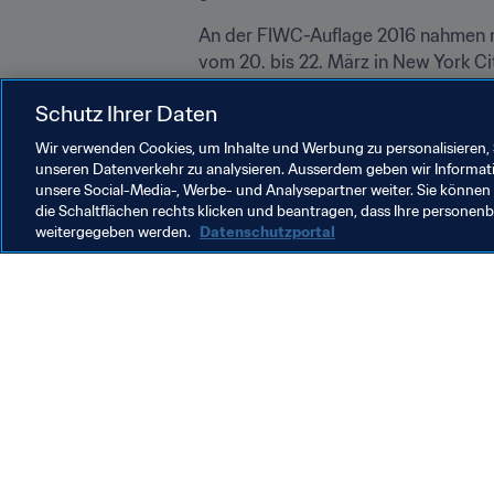
An der FIWC-Auflage 2016 nahmen mehr
vom 20. bis 22. März in New York Ci
England durch. Nach dem Schlusspfif
Schutz Ihrer Daten
erste Partie FIFA 17 zu spielen. Vie
die Gelegenheit, sich mit den Stars
Wir verwenden Cookies, um Inhalte und Werbung zu personalisieren, 
unseren Datenverkehr zu analysieren. Ausserdem geben wir Informat
unsere Social-Media-, Werbe- und Analysepartner weiter. Sie können 
die Schaltflächen rechts klicken und beantragen, dass Ihre persone
weitergegeben werden.
Datenschutzportal
Was die FIFA macht
Besuch
Legal
Alle Na
Transfersystem
Bericht
Frauenfussball
FIFA-Sti
Fussballförderung
FIFA Mu