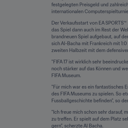
festgelegten Preisgeld und zahlreic
internationalen Computerspielturni
Der Verkaufsstart von EA SPORTS™ FI
das Spiel dann auch im Rest der Wel
brandneuen Spiel aufgebaut, auf den
sich Al-Bacha mit Frankreich mit 1:0
zweiten Halbzeit mit dem defensiven
"FIFA 17 ist wirklich sehr beeindruck
noch stärker auf das Können und wen
FIFA Museum.
"Für mich war es ein fantastisches E
des FIFA Museums zu spielen. So etw
Fussballgeschichte befinden", so 
"Ich freue mich schon sehr darauf, m
zu treffen. Er spielt auf dem Platz 
gern", scherzte Al Bacha.