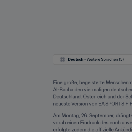
Deutsch
 - Weitere Sprachen (3)
Eine große, begeisterte Menschen
Al-Bacha den viermaligen deutschen 
Deutschland, Österreich und der Sch
neueste Version von EA SPORTS FIFA
Am Montag, 26. September, drängten
vorab einen Eindruck des noch unve
erfolgte zudem die offizielle Ankün