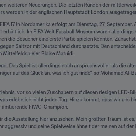
hen weiteren Neuerungen. Die letzten Runden der mittlerweile
ers werden in der englischen Hauptstadt London ausgetrage
FA 17 in Nordamerika erfolgt am Dienstag, 27. September. Ab
t erhältlich. Im FIFA Welt Fussball Museum waren allerdings 
en die Besucher eine erste Partie spielen konnten. Zunächst 
 gegen Saltzor mit Deutschland durchsetzte. Den entscheidend
 Mittelfeldspieler Blaise Matuidi.
end. Das Spiel ist allerdings noch anspruchsvoller als die ält
iger auf das Glück an, was ich gut finde", so Mohamad Al-Ba
rlebnis, vor so vielen Zuschauern auf diesen riesigen LED-Bi
as erlebe ich nicht jeden Tag. Hinzu kommt, dass wir uns hi
der amtierende FIWC-Champion.
ir die Ausstellung hier anzusehen. Mein größter Traum ist es,
sehr aggressiv und seine Spielweise ähnelt der meinen auf der