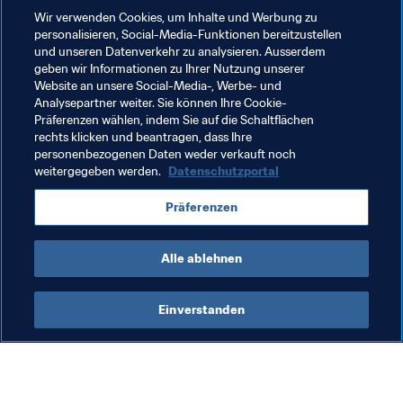
Wir verwenden Cookies, um Inhalte und Werbung zu
Treffen mit dem malaysischen Minister für Jugend & 
personalisieren, Social-Media-Funktionen bereitzustellen
Sport, mit dem er zusammen ein FIFA Turnier mit 
und unseren Datenverkehr zu analysieren. Ausserdem
anderen bekannten Persönlichkeiten bestritt.
geben wir Informationen zu Ihrer Nutzung unserer
Website an unsere Social-Media-, Werbe- und
Analysepartner weiter. Sie können Ihre Cookie-
Präferenzen wählen, indem Sie auf die Schaltflächen
rechts klicken und beantragen, dass Ihre
Schon die letztjährige Gewinnerin der "Golden Tickets“ 
personenbezogenen Daten weder verkauft noch
für das FIFA eWorld Cup 2018 kam aus Malaysia - Ein 
weitergegeben werden.
Datenschutzportal
Land, dessen eFootball Szene immer weiter wächst. 
Einen internationalen eFootball-Titel konnte zwar noch 
Präferenzen
kein malaysischer Spieler gewinnen, doch vielleicht kann 
'Fenrir' das noch bei kommenden Turnieren ändern.
Alle ablehnen
Einverstanden