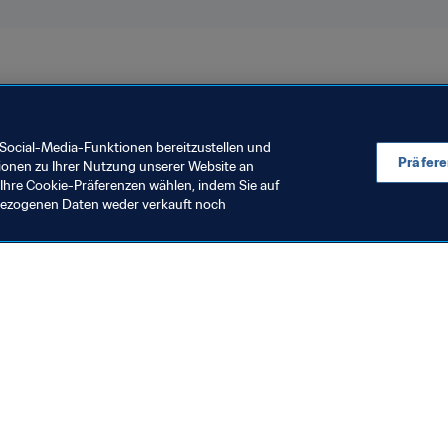
Turniere
New Zealand
OFC
Social-Media-Funktionen bereitzustellen und
Präfer
ionen zu Ihrer Nutzung unserer Website an
Ihre Cookie-Präferenzen wählen, indem Sie auf
nbezogenen Daten weder verkauft noch
en Sie auch
chrichten und Themen
e und Dokumente
ftung