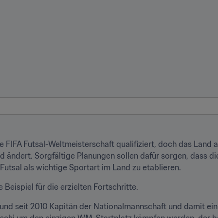
e FIFA Futsal-Weltmeisterschaft qualifiziert, doch das Land ar
ld ändert. Sorgfältige Planungen sollen dafür sorgen, dass die
Futsal als wichtige Sportart im Land zu etablieren.
 Beispiel für die erzielten Fortschritte.
r und seit 2010 Kapitän der Nationalmannschaft und damit ei
idschi um den einzigen WM-Startplatz kämpfen werden, der b