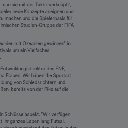
man sie mit der Taktik verknüpft", 
Spieler neue Konzepte aneignen und 
u machen und die Spielerbasis für 
echnischen Studien-Gruppe der FIFA 
zeanien mit Ozeanien gewinnen" in 
vals um ein Vielfaches 
.
l-Entwicklungsdirektor des FNF, 
d Frauen. Wir haben die Sportart 
ildung von Schiedsrichtern und 
ßen, bereits von der Pike auf die 
in Schlüsselaspekt. "Wir verfügen 
t ihr ganzes Leben lang Futsal. 
r, dass Neuseeland den Futsal in der 