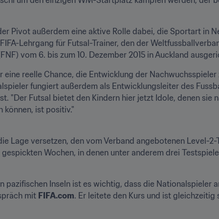
der Pivot außerdem eine aktive Rolle dabei, die Sportart in 
FIFA-Lehrgang für Futsal-Trainer, den der Weltfussballverb
FNF) vom 6. bis zum 10. Dezember 2015 in Auckland ausgeric
er eine reelle Chance, die Entwicklung der Nachwuchsspieler zu
lspieler fungiert außerdem als Entwicklungsleiter des Fussba
st. "Der Futsal bietet den Kindern hier jetzt Idole, denen sie 
können, ist positiv."
n die Lage versetzen, den vom Verband angebotenen Level-2-Tr
n gespickten Wochen, in denen unter anderem drei Testspiele
pazifischen Inseln ist es wichtig, dass die Nationalspieler an
spräch mit 
FIFA.com
. Er leitete den Kurs und ist gleichzeitig