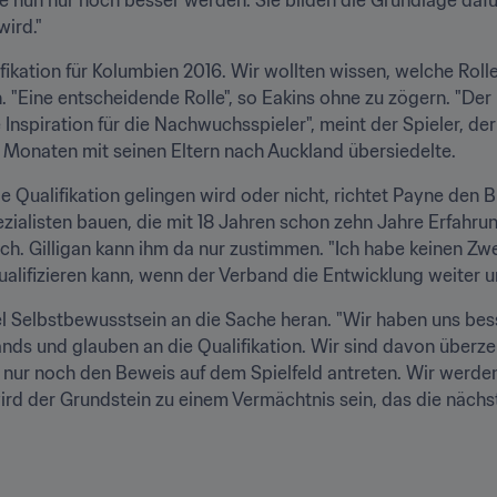
wird."
ikation für Kolumbien 2016. Wir wollten wissen, welche Rolle
 "Eine entscheidende Rolle", so Eakins ohne zu zögern. "Der in
nspiration für die Nachwuchsspieler", meint der Spieler, der
 Monaten mit seinen Eltern nach Auckland übersiedelte.
ualifikation gelingen wird oder nicht, richtet Payne den Bl
ezialisten bauen, die mit 18 Jahren schon zehn Jahre Erfahru
ch. Gilligan kann ihm da nur zustimmen. "Ich habe keinen Zwe
alifizieren kann, wenn der Verband die Entwicklung weiter un
el Selbstbewusstsein an die Sache heran. "Wir haben uns bess
ds und glauben an die Qualifikation. Wir sind davon überze
 nur noch den Beweis auf dem Spielfeld antreten. Wir werden
ird der Grundstein zu einem Vermächtnis sein, das die nächst