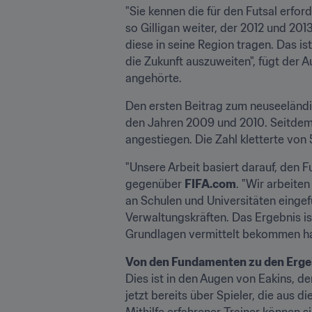
"Sie kennen die für den Futsal erfor
so Gilligan weiter, der 2012 und 201
diese in seine Region tragen. Das i
die Zukunft auszuweiten", fügt der 
angehörte.
Den ersten Beitrag zum neuseeländis
den Jahren 2009 und 2010. Seitdem i
angestiegen. Die Zahl kletterte von
"Unsere Arbeit basiert darauf, den F
gegenüber 
FIFA.com
. "Wir arbeite
an Schulen und Universitäten eingef
Verwaltungskräften. Das Ergebnis ist,
Grundlagen vermittelt bekommen h
Von den Fundamenten zu den Erg
Dies ist in den Augen von Eakins, de
jetzt bereits über Spieler, die aus d
Mithilfe erfahrener Trainer können s