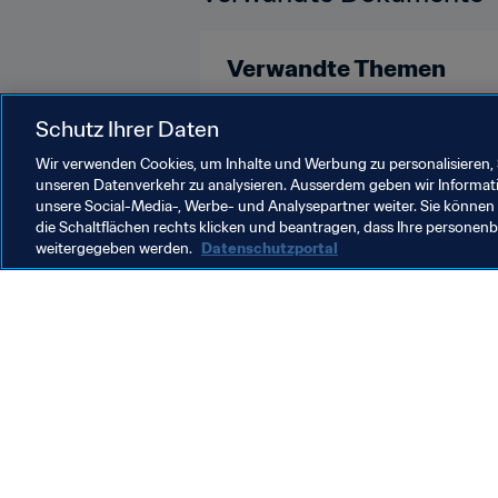
Verwandte Themen
Technische Studiengruppe (TSG)
Schutz Ihrer Daten
Wir verwenden Cookies, um Inhalte und Werbung zu personalisieren, 
unseren Datenverkehr zu analysieren. Ausserdem geben wir Informat
unsere Social-Media-, Werbe- und Analysepartner weiter. Sie können 
die Schaltflächen rechts klicken und beantragen, dass Ihre persone
weitergegeben werden.
Datenschutzportal
Was die FIFA macht
Besuch
Legal
Alle Na
Transfersystem
Bericht
Frauenfussball
FIFA-Sti