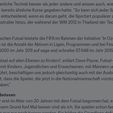
derliche Technik besser als jeder andere und wissen auch, wie 
3 bereits ähnliche Kurse gegeben hatte. "So kann sich jeder 
st entscheidend, wenn es darum geht, die Sportart populärer z
Australier hinzu, der während der WM 2012 in Thailand der T
chen Futsal leistete die FIFA im Rahmen der Initiative "In O
st die Anzahl der Aktiven in Ligen, Programmen und bei Festi
 5050 im Jahr 2011 auf sage und schreibe 57.648 im Jahr 2015
utsal auf allen Ebenen zu fördern", erklärt Dave Payne, Futsa
n mit Kindern, Jugendlichen und Erwachsenen, mit Männern un
ührt, beschäftigen uns jedoch gleichzeitig auch mit der Ausb
 dass die Spieler, die jetzt in die Nationalmannschaft vorsto
aben."
ebnissen
r erst im Alter von 20 Jahren mit dem Futsal begonnen hat, e
iesem Grund fünf Mal besser sind als ich. Sie spielen schon fas
ie nun nur noch besser werden. Sie bilden die Grundlage dafü