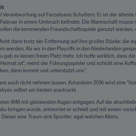
it
el Verantwortung auf Farzaliyevs Schultern. Er ist der älteste 
 Februar in einem Umbruch befindet. Die Mannschaft müss
sollen die kommenden Freundschaftsspiele genutzt werden, u
ht dann trotz der Entfernung auf ihre größte Stärke: die ei
in werden. Als wir in den Playoffs in den Niederlanden gespi
gab es keinen freien Platz mehr. Ich hoffe wirklich, dass die 
Heimat ist", meint der Führungsspieler und schickt eine Auffo
eben, dann kommt und unterstützt uns."
ans auch nicht nehmen lassen. Kolumbien 2016 wird eine "hist
aliyev selbst am besten ausdrückt.
 ersten WM mit glänzenden Augen entgegen. Auf die abschließ
ku bringen würde, antwortet er schnell und mit einem versch
Dieser eine Traum eint Sportler, egal welchen Alters.