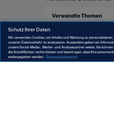
Verwandte Themen
Turniere
Azerbaijan
UEFA
Schutz Ihrer Daten
Wir verwenden Cookies, um Inhalte und Werbung zu personalisieren, 
unseren Datenverkehr zu analysieren. Ausserdem geben wir Informat
unsere Social-Media-, Werbe- und Analysepartner weiter. Sie können 
die Schaltflächen rechts klicken und beantragen, dass Ihre persone
weitergegeben werden.
Datenschutzportal
Was die FIFA macht
Besuch
Legal
Alle Na
Transfersystem
Bericht
Frauenfussball
FIFA-Sti