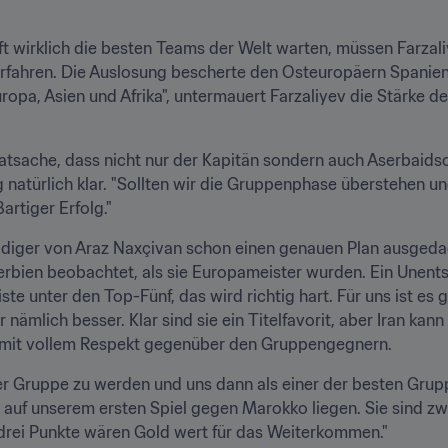
ft wirklich die besten Teams der Welt warten, müssen Farza
rfahren. Die Auslosung bescherte den Osteuropäern Spanien,
ropa, Asien und Afrika", untermauert Farzaliyev die Stärke d
atsache, dass nicht nur der Kapitän sondern auch Aserbaid
g natürlich klar. "Sollten wir die Gruppenphase überstehen und
artiger Erfolg."
eidiger von Araz Naxçivan schon einen genauen Plan ausgedac
erbien beobachtet, als sie Europameister wurden. Ein Unents
iste unter den Top-Fünf, das wird richtig hart. Für uns ist es 
 nämlich besser. Klar sind sie ein Titelfavorit, aber Iran kann
h mit vollem Respekt gegenüber den Gruppengegnern.
er Gruppe zu werden und uns dann als einer der besten Gruppe
us auf unserem ersten Spiel gegen Marokko liegen. Sie sind zw
 drei Punkte wären Gold wert für das Weiterkommen."