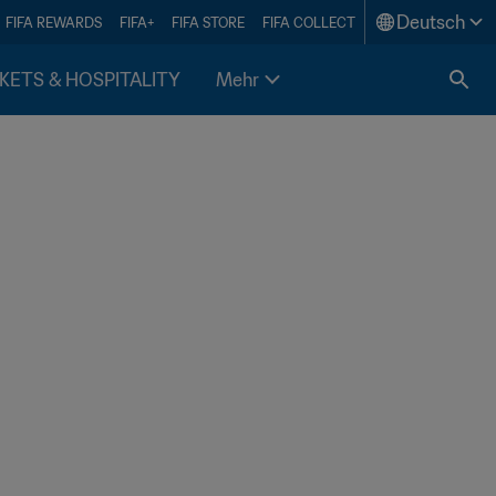
Deutsch
FIFA REWARDS
FIFA+
FIFA STORE
FIFA COLLECT
KETS & HOSPITALITY
Mehr