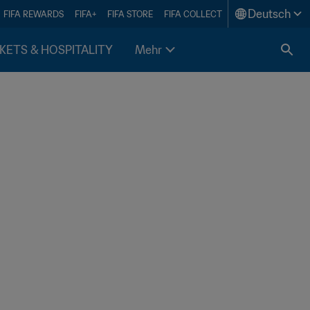
Deutsch
FIFA REWARDS
FIFA+
FIFA STORE
FIFA COLLECT
KETS & HOSPITALITY
Mehr