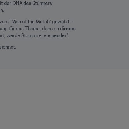
it der DNA des Stürmers 
n.
zum "Man of the Match" gewählt – 
erung für das Thema, denn an diesem 
art, werde Stammzellenspender".
eichnet.