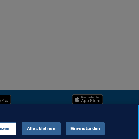
enzen
Alle ablehnen
Einverstanden
Urheberrechte © 1994–2025 FIFA. Alle Rechte vorbehalten.