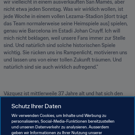
wir vielleicht in einem ausverkauften San Mamés, aber 
nicht etwa jeden Sonntag. Was wir wirklich wollen, ist 
jede Woche in einem vollen Lezama-Stadion [dort trägt 
das Team normalerweise seine Heimspiele aus] spielen, 
genau wie Barcelona im Estadi Johan Cruyff. Ich will 
mich nicht beklagen, weil unsere Fans immer zur Stelle 
sind. Und natürlich sind solche historischen Spiele 
wichtig. Sie rücken uns ins Rampenlicht, motivieren uns 
und lassen uns von einer tollen Zukunft träumen. Und 
natürlich sind sie auch wirklich aufregend."
Vázquez ist mittlerweile 37 Jahre alt und hat sich den 
WM-Traum 2015 in Kanada erfüllt. Ihre Begeisterung für 
Schutz Ihrer Daten
den Fussball hält jedoch an und sie will noch einige 
Spielzeiten bestreiten. "Der Fussball war immer ein 
Wir verwenden Cookies, um Inhalte und Werbung zu
personalisieren, Social-Media-Funktionen bereitzustellen
Hobby für mich. Ich glaube, deshalb hatte ich immer so 
und unseren Datenverkehr zu analysieren. Ausserdem
viel Spaß daran. Ich spiele, weil es mir gefällt, nicht weil 
geben wir Informationen zu Ihrer Nutzung unserer