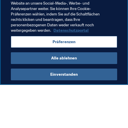
ich muss. Außerdem bin ich von Verletzungen 
Website an unsere Social-Media-, Werbe- und
weitgehend verschont geblieben und brauche nie lange, 
Analysepartner weiter. Sie können Ihre Cookie-
Präferenzen wählen, indem Sie auf die Schaltflächen
um wieder fit zu werden."
rechts klicken und beantragen, dass Ihre
personenbezogenen Daten weder verkauft noch
weitergegeben werden.
Datenschutzportal
Verwandte Themen
Präferenzen
Spain
Alle ablehnen
Einverstanden
Was die FIFA macht
Besuchen Sie auch
Legal
Alle Nachrichten und 
Themen