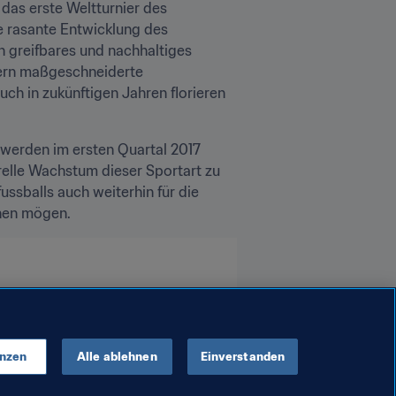
as erste Weltturnier des 
e rasante Entwicklung des 
n greifbares und nachhaltiges 
ern maßgeschneiderte 
h in zukünftigen Jahren florieren 
 werden im ersten Quartal 2017 
elle Wachstum dieser Sportart zu 
ssballs auch weiterhin für die 
ehen mögen.
enzen
Alle ablehnen
Einverstanden