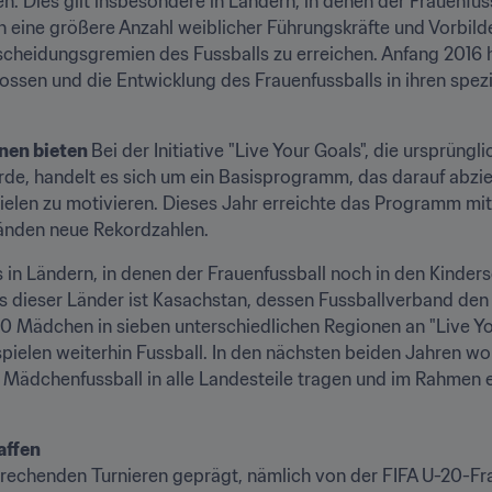
en. Dies gilt insbesondere in Ländern, in denen der Frauenfuss
rch eine größere Anzahl weiblicher Führungskräfte und Vorbild
cheidungsgremien des Fussballs zu erreichen. Anfang 2016 h
sen und die Entwicklung des Frauenfussballs in ihren spezif
nen bieten 
Bei der Initiative "Live Your Goals", die ursprüngl
rde, handelt es sich um ein Basisprogramm, das darauf abziel
ielen zu motivieren. Dieses Jahr erreichte das Programm mit
änden neue Rekordzahlen.
s in Ländern, in denen der Frauenfussball noch in den Kinder
s dieser Länder ist Kasachstan, dessen Fussballverband den F
00 Mädchen in sieben unterschiedlichen Regionen an "Live Yo
pielen weiterhin Fussball. In den nächsten beiden Jahren wol
Mädchenfussball in alle Landesteile tragen und im Rahmen e
affen
echenden Turnieren geprägt, nämlich von der FIFA U-20-Fr