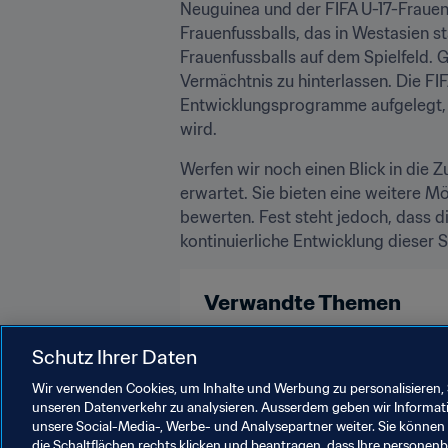
Neuguinea und der FIFA U-17-Frauen
Frauenfussballs, das in Westasien st
Frauenfussballs auf dem Spielfeld. G
Vermächtnis zu hinterlassen. Die F
Entwicklungsprogramme aufgelegt, u
wird.
Werfen wir noch einen Blick in die 
erwartet. Sie bieten eine weitere M
bewerten. Fest steht jedoch, dass di
kontinuierliche Entwicklung dieser
Verwandte Themen
Jordan
Kazakhstan
Papua 
Schutz Ihrer Daten
Wir verwenden Cookies, um Inhalte und Werbung zu personalisieren, 
unseren Datenverkehr zu analysieren. Ausserdem geben wir Informat
unsere Social-Media-, Werbe- und Analysepartner weiter. Sie können 
die Schaltflächen rechts klicken und beantragen, dass Ihre persone