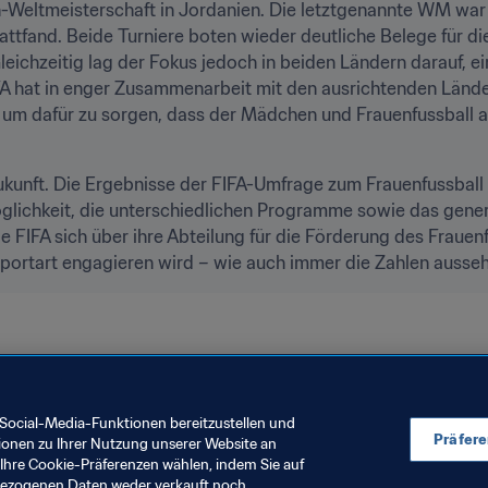
-Weltmeisterschaft in Jordanien. Die letztgenannte WM war d
attfand. Beide Turniere boten wieder deutliche Belege für di
leichzeitig lag der Fokus jedoch in beiden Ländern darauf, ei
IFA hat in enger Zusammenarbeit mit den ausrichtenden Länd
m dafür zu sorgen, dass der Mädchen und Frauenfussball auc
Zukunft. Die Ergebnisse der FIFA-Umfrage zum Frauenfussball
öglichkeit, die unterschiedlichen Programme sowie das gener
e FIFA sich über ihre Abteilung für die Förderung des Frauenfu
 Sportart engagieren wird – wie auch immer die Zahlen auss
New Guinea
AFC
UEFA
OFC
Social-Media-Funktionen bereitzustellen und
Präfer
ionen zu Ihrer Nutzung unserer Website an
Ihre Cookie-Präferenzen wählen, indem Sie auf
nbezogenen Daten weder verkauft noch