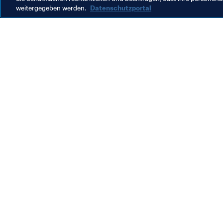
weitergegeben werden.
Datenschutzportal
Was die FIFA macht
Besuch
Legal
Alle Na
Transfersystem
Bericht
Frauenfussball
FIFA-Sti
Fussballförderung
FIFA Mu
Innovation
Stellen 
Talentförderung
Organisation von Turnieren
Nachhaltigkeit
Menschenrechte und Antidiskriminierung
Gesundheit und Medizin
Bildungsinitiativen