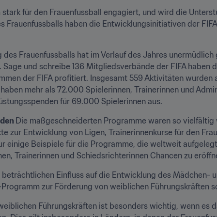
 stark für den Frauenfussball engagiert, und wird die Unterst
s Frauenfussballs haben die Entwicklungsinitiativen der FIFA
g des Frauenfussballs hat im Verlauf des Jahres unermüdlich g
. Sage und schreibe 136 Mitgliedsverbände der FIFA haben di
en der FIFA profitiert. Insgesamt 559 Aktivitäten wurden a
aben mehr als 72.000 Spielerinnen, Trainerinnen und Adminis
üstungsspenden für 69.000 Spielerinnen aus.
den 
Die maßgeschneiderten Programme waren so vielfältig w
te zur Entwicklung von Ligen, Trainerinnenkurse für den Frau
einige Beispiele für die Programme, die weltweit aufgeleg
nen, Trainerinnen und Schiedsrichterinnen Chancen zu eröffn
n beträchtlichen Einfluss auf die Entwicklung des Mädchen- u
-Programm zur Förderung von weiblichen Führungskräften so
blichen Führungskräften ist besonders wichtig, wenn es da