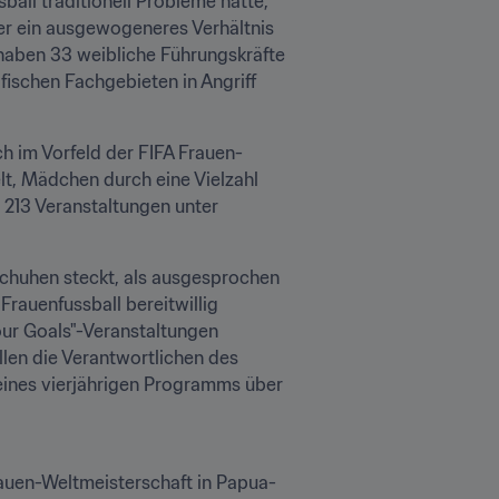
ball traditionell Probleme hatte, 
er ein ausgewogeneres Verhältnis 
aben 33 weibliche Führungskräfte 
ischen Fachgebieten in Angriff 
ich im Vorfeld der FIFA Frauen-
t, Mädchen durch eine Vielzahl 
 213 Veranstaltungen unter 
schuhen steckt, als ausgesprochen 
rauenfussball bereitwillig 
ur Goals"-Veranstaltungen 
len die Verantwortlichen des 
ines vierjährigen Programms über 
auen-Weltmeisterschaft in Papua-