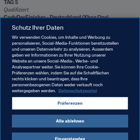
TAG 5
Qualifiziert
CodyDerFinisher - Deutschland (Xbox One)
Mo_Aubameyang – Deutschland (PlayStation 4)
Schutz Ihrer Daten
Die wichtigsten Ereignisse
Wir verwenden Cookies, um Inhalte und Werbung zu
personalisieren, Social-Media-Funktionen bereitzustellen
Deutschland war mit 13 Teilnehmern zwar am stärksten 
und unseren Datenverkehr zu analysieren. Ausserdem
in München vertreten, aber bis auf "Deto" konnte sich bis 
geben wir Informationen zu Ihrer Nutzung unserer
zum letzten Tag kein einheimischer Vertreter 
Website an unsere Social-Media-, Werbe- und
qualifizieren. Zum Abschluss lachte den Gastgebern 
Analysepartner weiter. Sie können Ihre Cookie-
Präferenzen wählen, indem Sie auf die Schaltflächen
noch einmal das Glück.
rechts klicken und beantragen, dass Ihre
personenbezogenen Daten weder verkauft noch
weitergegeben werden.
Datenschutzportal
So geht es weiter
Präferenzen
Juni - 1. Juli, Doha (Qatar), Regionalfinale 
Alle ablehnen
"Restliche Welt"
Einverstanden