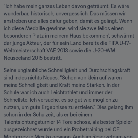
"Ich habe mein ganzes Leben davon geträumt. Es wäre 
wunderbar, historisch, unvergesslich. Das müssen wir 
anstreben und alles dafür geben, damit es gelingt. Wenn 
ich diese Medaille gewinne, wird sie zweifellos einen 
besonderen Platz in meinem Haus bekommen", schwärmt 
der junge Akteur, der für sein Land bereits die FIFA U-17-
Weltmeisterschaft VAE 2013 sowie die U-20-WM 
Neuseeland 2015 bestritt.
Seine unglaubliche Schnelligkeit und Durchschlagskraft 
sind indes nichts Neues. "Schon von klein auf waren 
meine Schnelligkeit und Kraft meine Stärken. In der 
Schule war ich auch Leichtathlet und immer der 
Schnellste. Ich versuche, es so gut wie möglich zu 
nutzen, um gute Ergebnisse zu erzielen." Dies gelang ihm 
schon in der Schulzeit, als er bei einem 
Talentsichtungsturnier 14 Tore schoss, als bester Spieler 
ausgezeichnet wurde und ein Probetraining bei CF 
Monterrey in Mexiko gewann. Auch im Reserveteam von 