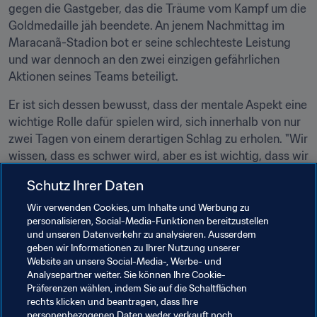
gegen die Gastgeber, das die Träume vom Kampf um die 
Goldmedaille jäh beendete. An jenem Nachmittag im 
Maracanã-Stadion bot er seine schlechteste Leistung 
und war dennoch an den zwei einzigen gefährlichen 
Aktionen seines Teams beteiligt.
Er ist sich dessen bewusst, dass der mentale Aspekt eine 
wichtige Rolle dafür spielen wird, sich innerhalb von nur 
zwei Tagen von einem derartigen Schlag zu erholen. "Wir 
wissen, dass es schwer wird, aber es ist wichtig, dass wir 
uns bis zum Spiel gegen Nigeria vollständig erholen." 
Schutz Ihrer Daten
Das wird nötig sein, damit das beeindruckende 
Angriffstrio, das er gemeinsam mit "der Schnelligkeit von 
Wir verwenden Cookies, um Inhalte und Werbung zu
personalisieren, Social-Media-Funktionen bereitzustellen
Romell Quioto und der Abschlussstärke von Antony 
und unseren Datenverkehr zu analysieren. Ausserdem
Lozano" bildet, weiterhin gute Ergebnisse zeitigt. Auf 
geben wir Informationen zu Ihrer Nutzung unserer
dem Spiel steht nicht nur die erste Medaille für den 
Website an unsere Social-Media-, Werbe- und
honduranischen, sondern für den mittelamerikanischen 
Analysepartner weiter. Sie können Ihre Cookie-
Präferenzen wählen, indem Sie auf die Schaltflächen
Fussball insgesamt.
rechts klicken und beantragen, dass Ihre
personenbezogenen Daten weder verkauft noch