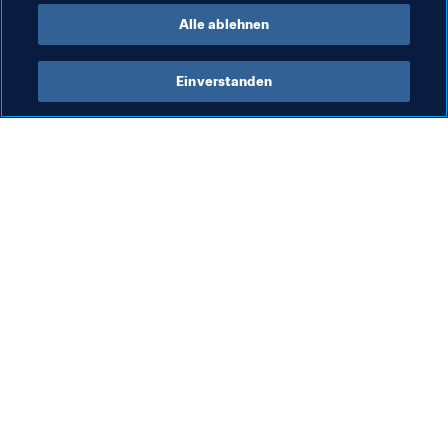
Alle ablehnen
Einverstanden
Was die FIFA macht
Besuchen Sie auch
Legal
Alle Nachrichten und 
Themen
Transfersystem
Berichte und 
Frauenfussball
Dokumente
Fussballförderung
FIFA-Stiftung
Innovation
FIFA Museum
Talentförderung
Stellen & Karriere
Organisation von Turnieren