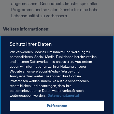
angemessener Gesundheitsdienste, spezieller 
Programme und sozialer Dienste für eine hohe 
Lebensqualität zu verbessern.
Weitere Informationen:
Barrierefreiheit beim Turnier
Schutz Ihrer Daten
Allgemeine Barrierefreiheit in Katar
Wir verwenden Cookies, um Inhalte und Werbung zu
personalisieren, Social-Media-Funktionen bereitzustellen
und unseren Datenverkehr zu analysieren. Ausserdem
geben wir Informationen zu Ihrer Nutzung unserer
Website an unsere Social-Media-, Werbe- und
Analysepartner weiter. Sie können Ihre Cookie-
Präferenzen wählen, indem Sie auf die Schaltflächen
rechts klicken und beantragen, dass Ihre
Verwandte Themen
personenbezogenen Daten weder verkauft noch
weitergegeben werden.
Datenschutzportal
Organisation
Präferenzen
FIFA Fussball-Weltmeisterschaft Katar 2022™