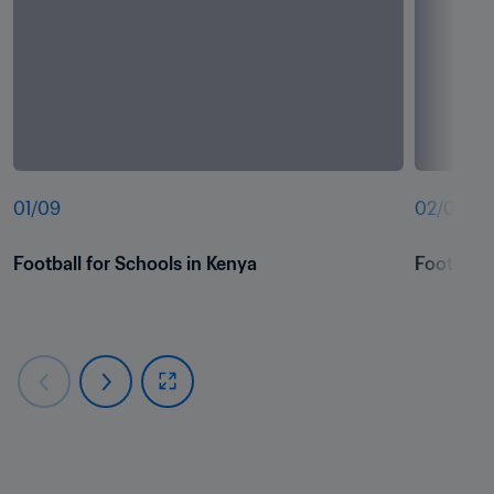
01
/
09
02
/
09
Football for Schools in Kenya
Football 