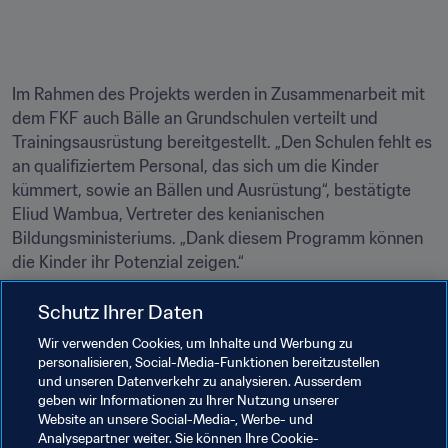
Im Rahmen des Projekts werden in Zusammenarbeit mit 
dem FKF auch Bälle an Grundschulen verteilt und 
Trainingsausrüstung bereitgestellt. „Den Schulen fehlt es 
an qualifiziertem Personal, das sich um die Kinder 
kümmert, sowie an Bällen und Ausrüstung“, bestätigte 
Eliud Wambua, Vertreter des kenianischen 
Bildungsministeriums. „Dank diesem Programm können 
die Kinder ihr Potenzial zeigen.“
Auch das ist „harambee“, das in Kenia auch für ein 
Schutz Ihrer Daten
ungeschriebenes Gesetz der Grosszügigkeit steht. 
Wir verwenden Cookies, um Inhalte und Werbung zu
„Football for Schools“ soll dafür sorgen, dass dieses 
personalisieren, Social-Media-Funktionen bereitzustellen
Gesetz Schule macht.

und unseren Datenverkehr zu analysieren. Ausserdem
geben wir Informationen zu Ihrer Nutzung unserer
Website an unsere Social-Media-, Werbe- und
Analysepartner weiter. Sie können Ihre Cookie-