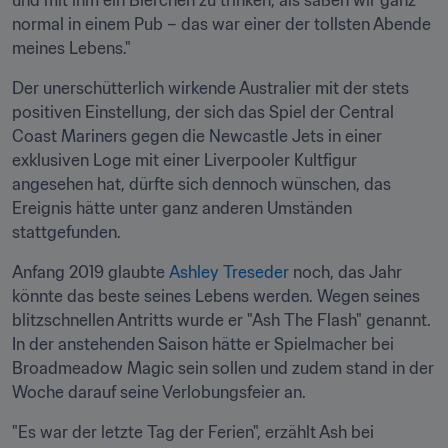
und mit ihm ein Bierchen zu trinken, als säßen wir ganz 
normal in einem Pub – das war einer der tollsten Abende 
meines Lebens."
Der unerschütterlich wirkende Australier mit der stets 
positiven Einstellung, der sich das Spiel der Central 
Coast Mariners gegen die Newcastle Jets in einer 
exklusiven Loge mit einer Liverpooler Kultfigur 
angesehen hat, dürfte sich dennoch wünschen, das 
Ereignis hätte unter ganz anderen Umständen 
stattgefunden.
Anfang 2019 glaubte 
Ashley Treseder
 noch, das Jahr 
könnte das beste seines Lebens werden. Wegen seines 
blitzschnellen Antritts wurde er "Ash The Flash" genannt. 
In der anstehenden Saison hätte er Spielmacher bei 
Broadmeadow Magic sein sollen und zudem stand in der 
Woche darauf seine Verlobungsfeier an.
"Es war der letzte Tag der Ferien", erzählt Ash bei 