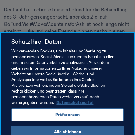
Der Lauf hat mehrere tausend Pfund für die Behandlung 
des 31-Jährigen eingebracht, aber das Ziel auf 
GoFundMe #MoveMountainsforAsh ist noch lange nicht 
erreicht. Luke und seine Freunde planen deshalb einen 
weiteren Spendenaufruf zum nächsten F3-Derby im 
Schutz Ihrer Daten
Februar.
Wir verwenden Cookies, um Inhalte und Werbung zu
personalisieren, Social-Media-Funktionen bereitzustellen
Die Zusammenarbeit zwischen Jets und Mariners und 
und unseren Datenverkehr zu analysieren. Ausserdem
die Tatsache, dass eine Liverpooler Legende einen Tag 
geben wir Informationen zu Ihrer Nutzung unserer
lang einen eingefleischten Fan von Manchester United 
Website an unsere Social-Media-, Werbe- und
unterhalten hat, zeigt: Es gibt Fälle, da haben Rivalitäten 
Analysepartner weiter. Sie können Ihre Cookie-
Präferenzen wählen, indem Sie auf die Schaltflächen
auch mal zu ruhen.
rechts klicken und beantragen, dass Ihre
personenbezogenen Daten weder verkauft noch
weitergegeben werden.
Datenschutzportal
Verwandte Themen
Präferenzen
Australia
England
Alle ablehnen