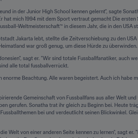
reund in der Junior High School kennen gelernt", sagte Sonat
"Er hat mich 1994 mit dem Sport vertraut gemacht Die ersten S
ssball-Weltmeisterschaft™ in diesem Jahr, die in den USA st
stadt Jakarta lebt, stellte die Zeitverschiebung zu den USA 
 Heimatland war groß genug, um diese Hürde zu überwinden.
ndonesien", sagt er. "Wir sind totale Fussballfanatiker, auch 
 sind alle total fussballverrückt.
 enorme Beachtung. Alle waren begeistert. Auch ich habe mir
irierende Gemeinschaft von Fussballfans aus aller Welt und wu
n gerufen. Sonatha trat ihr gleich zu Beginn bei. Heute träg
ussballthemen bei und verdeutlicht seinen Blickwinkel. Gleic
, die Welt von einer anderen Seite kennen zu lernen", sagt er. "